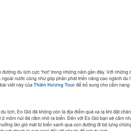
n đường du lịch cực “hot” trong những năm gần đây. Với những 
và ngoài nước cũng như góp phần phát triển nâng cao ngành du l
bài viết này của
Thiên Hương Tour
để bổ sung cho cẩm nang d
u lịch, Eo Gió đã không còn là địa điểm quá xa lạ khi đặt chân
ới 2 mỏm núi đá nằm nhô ra biển. Đến với Eo Gió bạn sẽ cảm nh
hưởng làn gió mát từ biển xanh qua con đường đi bộ lưng chừng
h nơi check-in cực “xịn” đối với các tín đồ mê du lịch.