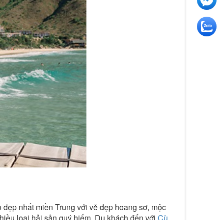
 đẹp nhất miền Trung với vẻ đẹp hoang sơ, mộc
hiều loại hải sản quý hiếm. Du khách đến với
Cù