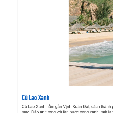
Cù Lao Xanh
Cù Lao Xanh nằm gần Vịnh Xuân Đài, cách thành p
mạc. Đảo ấn tượng với làn nước trong xanh, mát lạ