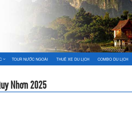
C
TOUR NƯỚC NGOÀI
THUÊ XE DU LỊCH
COMBO DU LỊCH
Quy Nhơn 2025