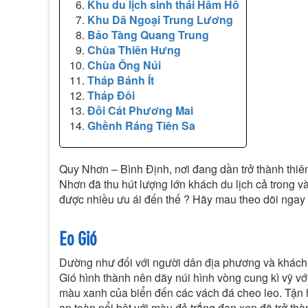
Khu du lịch sinh thái Hầm Hô
Khu Dã Ngoại Trung Lương
Bảo Tàng Quang Trung
Chùa Thiên Hưng
Chùa Ông Núi
Tháp Bánh Ít
Tháp Đôi
Đồi Cát Phương Mai
Ghềnh Ráng Tiên Sa
Quy Nhơn – Bình Định, nơi đang dần trở thành thiê
Nhơn đã thu hút lượng lớn khách du lịch cả trong 
được nhiều ưu ái đến thế ? Hãy mau theo dõi ngay 
Eo Gió
Dường như đối với người dân địa phương và khách d
Gió hình thành nên dãy núi hình vòng cung kì vỹ v
màu xanh của biển đến các vách đá cheo leo. Tận 
an toàn nổi bật với màu đỏ trắng đan xen đã trở thàn