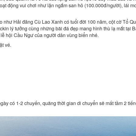
oạt động vui chơi như lặn ngắm san hô (100.000đ/người), lái mot
o như Hải đăng Cù Lao Xanh có tuổi đời 100 năm, cột cờ Tổ 
ckin lý tưởng cùng những bãi đá đẹp mang hình thù lạ mắt tại
m lễ hội Cầu Ngư của người dân vùng biển nhé.
ặt vé.
ngày có 1-2 chuyến, quãng thời gian di chuyển sẽ mất tầm 2 tiế