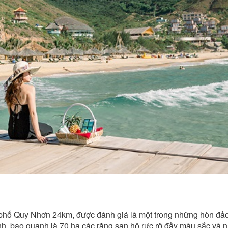
hố Quy Nhơn 24km, được đánh giá là một trong những hòn đảo
nh, bao quanh là 70 ha các rặng san hô rực rỡ đầy màu sắc và n