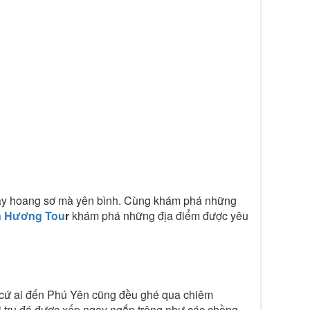
đầy hoang sơ mà yên bình. Cùng khám phá những
n Hương Tou
r
khám phá những địa điểm được yêu
t cứ ai đến Phú Yên cũng đều ghé qua chiêm
i trụ đá được xếp ngay ngắn trông như các chồng