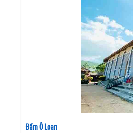
Đầm Ô Loan