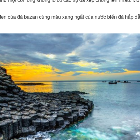
đen của đá bazan cùng màu xang ngắt của nước biển đá hấp dẫ