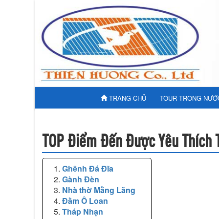
TRANG CHỦ
TOUR TRONG NƯỚ
TOP Điểm Đến Được Yêu Thích 
Ghềnh Đá Đĩa
Gành Đèn
Nhà thờ Mằng Lăng
Đầm Ô Loan
Tháp Nhạn