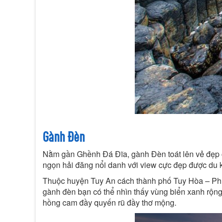
Gành Đèn
Nằm gần Ghềnh Đá Đĩa, gành Đèn toát lên vẻ đẹp c
ngọn hải đăng nổi danh với view cực đẹp được du 
Thuộc huyện Tuy An cách thành phố Tuy Hòa – Phú 
gành đèn bạn có thể nhìn thấy vùng biển xanh rộng
hồng cam đầy quyến rũ đầy thơ mộng.