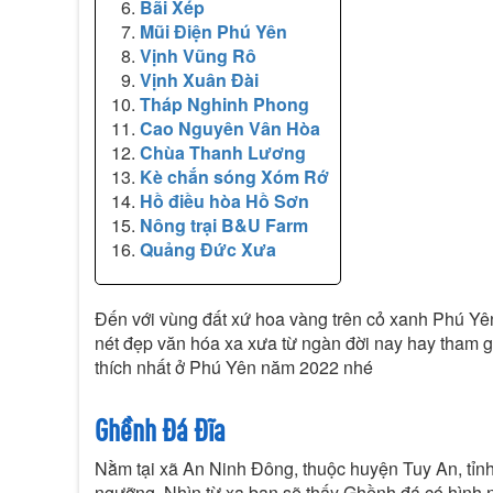
Bãi Xép
Mũi Điện Phú Yên
Vịnh Vũng Rô
Vịnh Xuân Đài
Tháp Nghinh Phong
Cao Nguyên Vân Hòa
Chùa Thanh Lương
Kè chắn sóng Xóm Rớ
Hồ điều hòa Hồ Sơn
Nông trại B&U Farm
Quảng Đức Xưa
Đến với vùng đất xứ hoa vàng trên cỏ xanh Phú Y
nét đẹp văn hóa xa xưa từ ngàn đời nay hay tham 
thích nhất ở Phú Yên năm 2022 nhé
Ghềnh Đá Đĩa
Nằm tại xã An Ninh Đông, thuộc huyện Tuy An, tỉn
ngưỡng. Nhìn từ xa bạn sẽ thấy Ghềnh đá có hình 