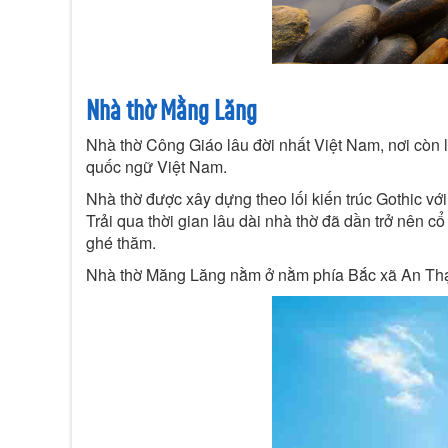
Nhà thờ Mằng Lăng
Nhà thờ Công Giáo lâu đời nhất Việt Nam, nơi còn 
quốc ngữ Việt Nam.
Nhà thờ được xây dựng theo lối kiến trúc Gothic v
Trải qua thời gian lâu dài nhà thờ đã dần trở nên c
ghé thăm.
Nhà thờ Măng Lăng nằm ở nằm phía Bắc xã An Thạch