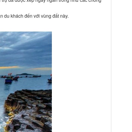
n du khách đến với vùng đất này.