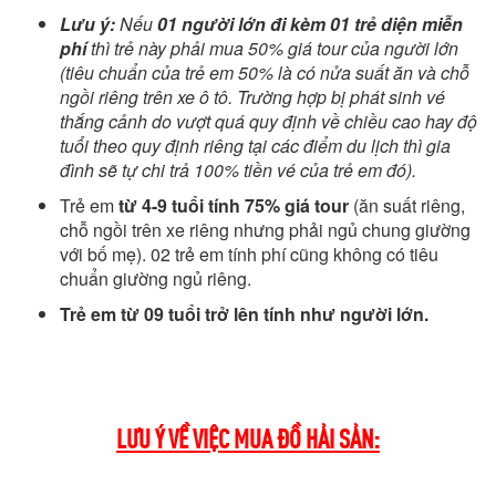
Lưu ý:
Nếu
01 người lớn đi kèm 01 trẻ diện miễn
phí
thì trẻ này phải mua 50% giá tour của người lớn
(tiêu chuẩn của trẻ em 50% là có nửa suất ăn và chỗ
ngồi riêng trên xe ô tô. Trường hợp bị phát sinh vé
thắng cảnh do vượt quá quy định về chiều cao hay độ
tuổi theo quy định riêng tại các điểm du lịch thì gia
đình sẽ tự chi trả 100% tiền vé của trẻ em đó).
Trẻ em
từ 4-9 tuổi tính 75% giá tour
(ăn suất riêng,
chỗ ngồi trên xe riêng nhưng phải ngủ chung giường
với bố mẹ). 02 trẻ em tính phí cũng không có tiêu
chuẩn giường ngủ riêng.
Trẻ em từ 09 tuổi trở lên tính như người lớn.
LƯU Ý VỀ VIỆC MUA ĐỒ HẢI SẢN: