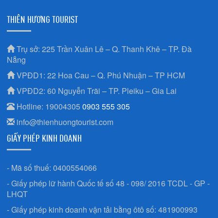
THIÊN HƯƠNG TOURIST
Trụ sở: 225 Trần Xuân Lê – Q. Thanh Khê – TP. Đà
Nẵng
VPĐD1: 22 Hoa Cau – Q. Phú Nhuận – TP HCM
VPĐD2: 60 Nguyễn Trãi – TP. Pleiku – Gia Lai
Hotline: 19004305
0903 555 305
info@thienhuongtourist.com
GIẤY PHÉP KINH DOANH
- Mã số thuế: 0400554066
- Giấy phép lữ hành Quốc tế số 48 - 098/ 2016 TCDL - GP -
LHQT
- Giấy phép kinh doanh vận tải bằng ôtô số: 481900993