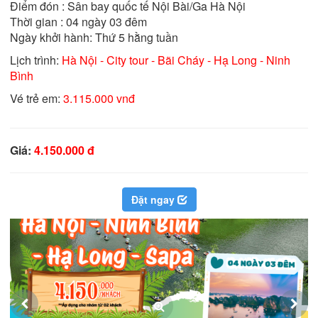
Điểm đón : Sân bay quốc tế Nội Bài/Ga Hà Nội

Thời gian : 04 ngày 03 đêm

Ngày khởi hành: Thứ 5 hằng tuần
Lịch trình:
Hà Nội - City tour - Bãi Cháy - Hạ Long - Ninh
Bình
Vé trẻ em:
3.115.000 vnđ
Giá:
4.150.000 đ
Đặt ngay