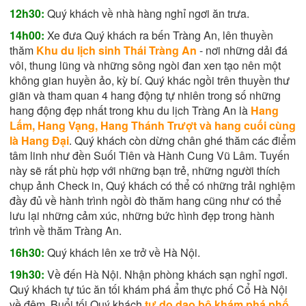
12h30:
Quý khách về nhà hàng nghỉ ngơi ăn trưa.
14h00:
Xe đưa Quý khách ra bến Tràng An, lên thuyền
thăm
Khu du lịch sinh Thái Tràng An
- nơi những dải đá
vôi, thung lũng và những sông ngòi đan xen tạo nên một
không gian huyền ảo, kỳ bí. Quý khác ngồi trên thuyền thư
giãn và tham quan 4 hang động tự nhiên trong số những
hang động đẹp nhất trong khu du lịch Tràng An là
Hang
Lấm, Hang Vạng, Hang Thánh Trượt và hang cuối cùng
là Hang Đại
. Quý khách còn dừng chân ghé thăm các điểm
tâm linh như đền Suối Tiên và Hành Cung Vũ Lâm. Tuyến
này sẽ rất phù hợp với những bạn trẻ, những người thích
chụp ảnh Check in, Quý khách có thể có những trải nghiệm
đầy đủ về hành trình ngồi đò thăm hang cũng như có thể
lưu lại những cảm xúc, những bức hình đẹp trong hành
trình về thăm Tràng An.
16h30:
Quý khách lên xe trở về Hà Nội.
19h30:
Về đến Hà Nội. Nhận phòng khách sạn nghỉ ngơi.
Quý khách tự túc ăn tối khám phá ẩm thực phố Cổ Hà Nội
về đêm. Buổi tối Quý khách
tự do dạo bộ khám phá phố