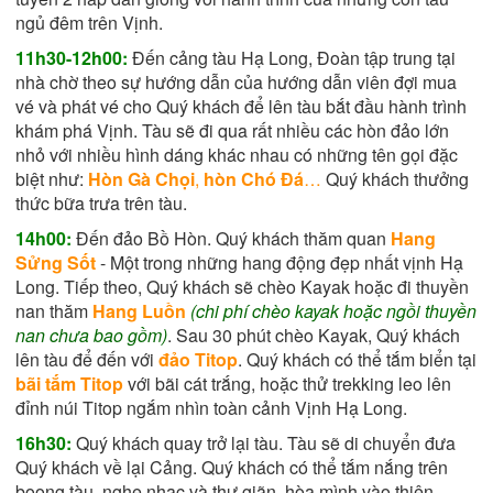
ngủ đêm trên Vịnh.
11h30-12h00:
Đến cảng tàu Hạ Long, Đoàn tập trung tại
nhà chờ theo sự hướng dẫn của hướng dẫn viên đợi mua
vé và phát vé cho Quý khách để lên tàu bắt đầu hành trình
khám phá Vịnh. Tàu sẽ đi qua rất nhiều các hòn đảo lớn
nhỏ với nhiều hình dáng khác nhau có những tên gọi đặc
biệt như:
Hòn Gà Chọi
,
hòn Chó Đá
…
Quý khách thưởng
thức bữa trưa trên tàu.
14h00:
Đến đảo Bồ Hòn. Quý khách thăm quan
Hang
Sửng Sốt
- Một trong những hang động đẹp nhất vịnh Hạ
Long. Tiếp theo, Quý khách sẽ chèo Kayak hoặc đi thuyền
nan thăm
Hang Luồn
(chi phí chèo kayak hoặc ngồi thuyền
nan chưa bao gồm)
. Sau 30 phút chèo Kayak, Quý khách
lên tàu để đến với
đảo Titop
. Quý khách có thể tắm biển tại
bãi tắm Titop
với bãi cát trắng, hoặc thử trekking leo lên
đỉnh núi Titop ngắm nhìn toàn cảnh Vịnh Hạ Long.
16h30:
Quý khách quay trở lại tàu. Tàu sẽ di chuyển đưa
Quý khách về lại Cảng. Quý khách có thể tắm nắng trên
boong tàu, nghe nhạc và thư giãn, hòa mình vào thiên