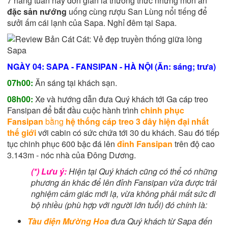
7 hàng tuần hay đơn giản là thưởng thức những món ăn
đặc sản nướng
uống cùng rượu San Lùng nổi tiếng để
sưởi ấm cái lạnh của Sapa. Nghỉ đêm tại Sapa.
NGÀY 04: SAPA - FANSIPAN - HÀ NỘI (
Ăn:
sáng; trưa)
07h00:
Ăn sáng tại khách sạn.
08h00:
Xe và hướng dẫn đưa Quý khách tới Ga cáp treo
Fansipan để bắt đầu cuộc hành trình
chinh phục
Fansipan
bằng
hệ thống cáp treo 3 dây hiện đại nhất
thế giới
với cabin có sức chứa tới 30 du khách. Sau đó tiếp
tục chinh phục 600 bậc đá lên
đỉnh Fansipan
trên độ cao
3.143m - nóc nhà của Đông Dương.
(*) Lưu ý:
Hiện tại Quý khách cũng có thể có những
phương án khác để lên đỉnh Fansipan vừa được trải
nghiệm cảm giác mới lạ, vừa không phải mất sức đi
bộ nhiều (phù hợp với người lớn tuổi) đó chính là:
Tàu điện Mường Hoa
đưa Quý khách từ Sapa đến