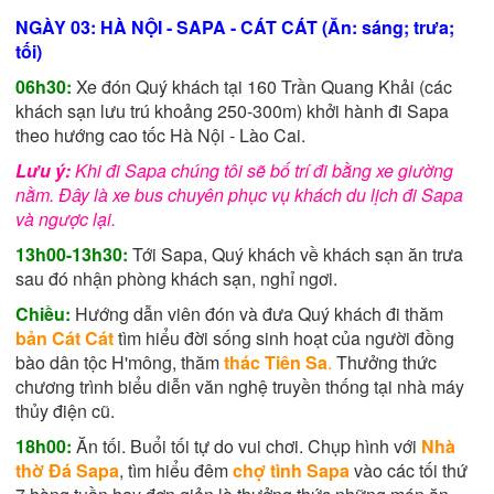
NGÀY 03: HÀ NỘI - SAPA - CÁT CÁT (Ăn: sáng; trưa;
tối)
06h30:
Xe đón Quý khách tại 160 Trần Quang Khải (các
khách sạn lưu trú khoảng 250-300m) khởi hành đi Sapa
theo hướng cao tốc Hà Nội - Lào Cai.
Lưu ý:
Khi đi Sapa chúng tôi sẽ bố trí đi bằng xe giường
nằm. Đây là xe bus chuyên phục vụ khách du lịch đi Sapa
và ngược lại.
13h00-13h30:
Tới Sapa, Quý khách về khách sạn ăn trưa
sau đó nhận phòng khách sạn, nghỉ ngơi.
Chiều:
Hướng dẫn viên đón và đưa Quý khách đi thăm
bản Cát Cát
tìm hiểu đời sống sinh hoạt của người đồng
bào dân tộc H'mông, thăm
thác Tiên Sa
.
Thưởng thức
chương trình biểu diễn văn nghệ truyền thống tại nhà máy
thủy điện cũ.
18h00:
Ăn tối. Buổi tối tự do vui chơi. Chụp hình với
Nhà
thờ Đá Sapa
, tìm hiểu đêm
chợ tình Sapa
vào các tối thứ