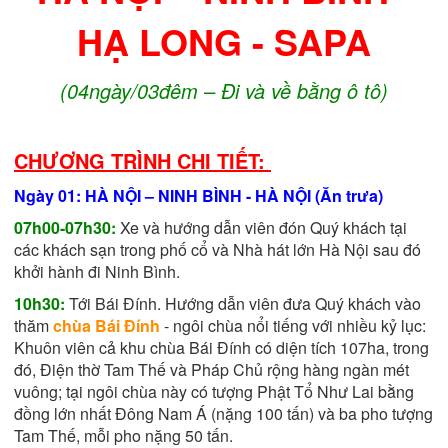
HẠ LONG - SAPA
(04ngày/03đêm – Đi và về bằng ô tô)
CHƯƠNG TRÌNH CHI TIẾT:
Ngày 01: HÀ NỘI – NINH BÌNH - HÀ NỘI (Ăn trưa)
07h00-07h30:
Xe và hướng dẫn viên đón Quý khách tại
các khách sạn trong phố cổ và Nhà hát lớn Hà Nội sau đó
khởi hành đi Ninh Bình.
10h30:
Tới Bái Đính. Hướng dẫn viên đưa Quý khách vào
thăm
chùa Bái Đính
- ngôi chùa nổi tiếng với nhiều kỷ lục:
Khuôn viên cả khu chùa Bái Đính có diện tích 107ha, trong
đó, Điện thờ Tam Thế và Pháp Chủ rộng hàng ngàn mét
vuông; tại ngôi chùa này có tượng Phật Tổ Như Lai bằng
đồng lớn nhất Đông Nam Á (nặng 100 tấn) và ba pho tượng
Tam Thế, mỗi pho nặng 50 tấn.