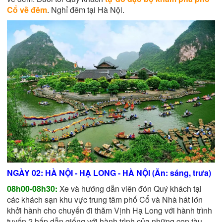
Cổ về đêm
. Nghỉ đêm tại Hà Nội.
NGÀY 02: HÀ NỘI - HẠ LONG - HÀ NỘI (Ăn:
sáng, trưa)
08h00-08h30:
Xe và hướng dẫn viên đón Quý khách tại
các khách sạn khu vực trung tâm phố Cổ và Nhà hát lớn
khởi hành cho chuyến đi thăm Vịnh Hạ Long với hành trình
tuyến 2 hấp dẫn giống với hành trình của những con tàu