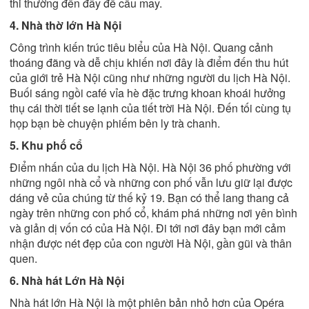
thi thường đến đây để cầu may.
4. Nhà thờ lớn Hà Nội
Công trình kiến trúc tiêu biểu của Hà Nội. Quang cảnh
thoáng đãng và dễ chịu khiến nơi đây là điểm đến thu hút
của giới trẻ Hà Nội cũng như những người du lịch Hà Nội.
Buối sáng ngồi café vỉa hè đặc trưng khoan khoái hưởng
thụ cái thời tiết se lạnh của tiết trời Hà Nội. Đến tối cùng tụ
họp bạn bè chuyện phiếm bên ly trà chanh.
5. Khu phố cổ
Điểm nhấn của du lịch Hà Nội. Hà Nội 36 phố phường với
những ngôi nhà cổ và những con phố vẫn lưu giữ lại được
dáng vẻ của chúng từ thế kỷ 19. Bạn có thể lang thang cả
ngày trên những con phố cổ, khám phá những nơi yên bình
và giản dị vốn có của Hà Nội. Đi tới nơi đây bạn mới cảm
nhận được nét đẹp của con người Hà Nội, gần gũi và thân
quen.
6. Nhà hát Lớn Hà Nội
Nhà hát lớn Hà Nội là một phiên bản nhỏ hơn của Opéra