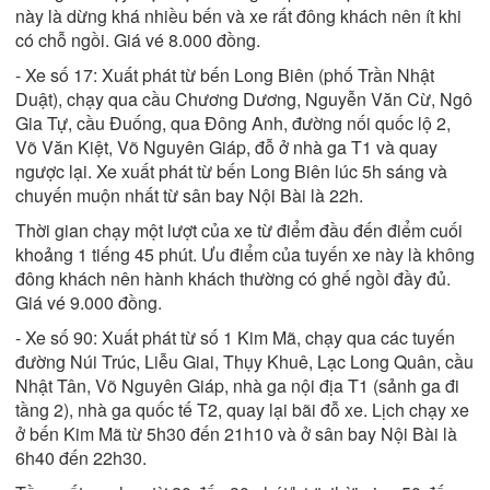
này là dừng khá nhiều bến và xe rất đông khách nên ít khi
có chỗ ngồi. Giá vé 8.000 đồng.
- Xe số 17: Xuất phát từ bến Long Biên (phố Trần Nhật
Duật), chạy qua cầu Chương Dương, Nguyễn Văn Cừ, Ngô
Gia Tự, cầu Đuống, qua Đông Anh, đường nối quốc lộ 2,
Võ Văn Kiệt, Võ Nguyên Giáp, đỗ ở nhà ga T1 và quay
ngược lại. Xe xuất phát từ bến Long Biên lúc 5h sáng và
chuyến muộn nhất từ sân bay Nội Bài là 22h.
Thời gian chạy một lượt của xe từ điểm đầu đến điểm cuối
khoảng 1 tiếng 45 phút. Ưu điểm của tuyến xe này là không
đông khách nên hành khách thường có ghế ngồi đầy đủ.
Giá vé 9.000 đồng.
- Xe số 90: Xuất phát từ số 1 Kim Mã, chạy qua các tuyến
đường Núi Trúc, Liễu Giai, Thụy Khuê, Lạc Long Quân, cầu
Nhật Tân, Võ Nguyên Giáp, nhà ga nội địa T1 (sảnh ga đi
tầng 2), nhà ga quốc tế T2, quay lại bãi đỗ xe. Lịch chạy xe
ở bến Kim Mã từ 5h30 đến 21h10 và ở sân bay Nội Bài là
6h40 đến 22h30.