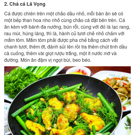
2. Chả cá Lã Vọng
Cá được chiên trên một chảo dầu nhỏ, mỗi bàn ăn sẽ có
một bếp than hoa nho nhỏ cùng chảo cá đặt bên trên. Cá
ăn kèm với bánh đa nướng, bún rỗi, cùng với đó là lạc rang,
rau mùi, húng láng, thì là, hành củ tươi chẻ nhỏ chấm với
mắm tôm. Mắm tôm phải được pha chế bằng cách vắt
chanh tươi, thêm ớt, đánh sủi lên rồi tra thêm chút tinh dầu
cà cuống, thêm vài giọt rượu trắng, một ít nước mỡ và
đường. Món ăn đậm vị ngọt bùi, beo béo.