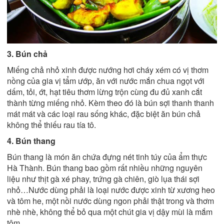
3. Bún chả
Miếng chả nhỏ xinh được nướng hơi cháy xém có vị thơm
nồng của gia vị tẩm ướp, ăn với nước mắn chua ngọt với
dấm, tỏi, ớt, hạt tiêu thơm lừng trộn cùng đu đủ xanh cắt
thành từng miếng nhỏ. Kèm theo đó là bún sợi thanh thanh
mát mát và các loại rau sống khác, đặc biệt ăn bún chả
không thể thiếu rau tía tô.
4. Bún thang
Bún thang
là món ăn chứa đựng nét tinh túy của ẩm thực
Hà Thành. Bún thang bao gồm rất nhiều những nguyên
liệu như thịt gà xé phay, trứng gà chiên, giò lụa thái sợi
nhỏ…Nước dùng phải là loại nước được xinh từ xương heo
và tôm he, một nồi nước dùng ngon phải thật trong và thơm
nhè nhè, không thể bỏ qua một chút gia vị dậy mùi là mắm
tôm.