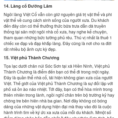
14. Làng cổ Đường Lâm
Ngôi làng Việt Cổ vẫn còn giữ nguyên giá trị vật thể và phi
vật thể về cung cách sinh sống của người xưa. Du khách
đến đây còn có thể thưởng thức bữa trưa dẫn dã truyền
thống tại sân một ngôi nhà cổ xưa, hay nghe kể chuyện,
tham quan những bức tường phủ rêu. Thú vị nhất là thuê 1
chiếc xe đạp và đạp khắp làng. Đây cũng là nơi cho ra đời
rất nhiều bộ ảnh cực kỳ đẹp.
15. Việt phủ Thành Chương
Tọa lạc dưới chân núi Sóc Sơn tại xã Hiền Ninh, Việt phủ
Thành Chương là điểm đến bạn có thể đi trong một ngày.
Đây là quần thể nhà cổ, tái hiện không gian xưa của người
Việt. Thế giới của Việt phủ Thành Chương là sự đối lập với
phố xá ồn ào náo nhiệt. Tới đây, bạn có thể hòa mình trong
thiên nhiên trong lành, ngồi nghỉ chân trên bộ trường kỷ hay
chõng tre bên hiên nhà ba gian. Nơi đây không có bóng
dáng của những vật dụng hiện đại mà thay vào đó là cuộc
hành trình tìm về ký ức xa xưa của mỗi du khách. Mmột số