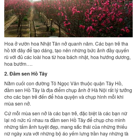
Hoa ở vườn hoa Nhật Tân nở quanh năm. Các bạn trẻ tha
hồ tới đây để tạo dáng, tạo nên những bức ảnh đầy quyến
rũ với đủ các loài hoa từ hoa bách nhật, hoa hướng dương,
hoa bướm….
2. Đầm sen Hồ Tây
Nằm cuối con đường Tô Ngọc Vân thuộc quận Tây Hồ,
đầm sen Hồ Tây là địa điểm chụp ảnh ở Hà Nội rất lý tưởng
cho các bạn trẻ đến để hòa quyện và chụp hình mỗi khi
mùa sen nở.
Cứ mỗi mùa sen nở là các bạn trẻ, đặc biệt là các bạn nữ
lại nô nức rủ nhau ra đầm sen Hồ Tây để chụp cho mình
những tấm ảnh tuyệt đẹp, mang sắc thái của những thiếu
nữ ngày xưa với những bộ áo yếm lưng trần hay những tà