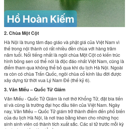
2. Chùa Một Cột
Hà Nội là trung tâm đạo giáo và phật giá của Việt Nam vì
thế trong nội thành có rất nhiều đền chùa với hàng trăm
năm tuổi. Nổi tiếng nhất là ngôi chùa Một Cột có kiến trúc
hình bông sen có thể nói là độc đáo nhất Việt Nam, cũng là
điểm tham qua không thể bỏ qua khi du lịch Hà Nội. Ngoài
ra còn có chùa Trấn Quốc, ngôi chùa cổ kính lâu đời được
xây dựng từ thời vua Lý Nam Đế (thế kỷ 6).
3. Văn Miếu – Quốc Tử Giám
Văn Miếu - Quốc Tử Giám là nơi thờ Khổng Tử, đặt bia tiến
sĩ và cũng là trường đại học đầu tiên của Việt Nam. Ngày
nay, Văn Miếu – Quốc Tử giám trở thành điểm đến phổ biến
của du lịch Hà Nội, là nơi trao bằng khen cho những học
sinh sinh viên có thành tích xuất sắc. Các sĩ tử trước mỗi kỳ