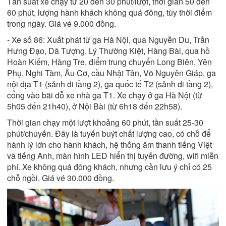
Tần suất xe chạy từ 20 đến 30 phút/lượt, thời gian 50 đến
60 phút, lượng hành khách không quá đông, tùy thời điểm
trong ngày. Giá vé 9.000 đồng.
- Xe số 86: Xuất phát từ ga Hà Nội, qua Nguyễn Du, Trần
Hưng Đạo, Dã Tượng, Lý Thường Kiệt, Hàng Bài, qua hồ
Hoàn Kiếm, Hàng Tre, điểm trung chuyển Long Biên, Yên
Phụ, Nghi Tàm, Âu Cơ, cầu Nhật Tân, Võ Nguyên Giáp, ga
nội địa T1 (sảnh đi tầng 2), ga quốc tế T2 (sảnh đi tầng 2),
cổng vào bãi đỗ xe nhà ga T1. Xe chạy ở ga Hà Nội (từ
5h05 đến 21h40), ở Nội Bài (từ 6h18 đến 22h58).
Thời gian chạy một lượt khoảng 60 phút, tần suất 25-30
phút/chuyến. Đây là tuyến buýt chất lượng cao, có chỗ để
hành lý lớn cho hành khách, hệ thống âm thanh tiếng Việt
và tiếng Anh, màn hình LED hiển thị tuyến đường, wifi miễn
phí. Xe không quá đông khách, nhưng cần lưu ý chỉ có 25
chỗ ngồi. Giá vé 30.000 đồng.