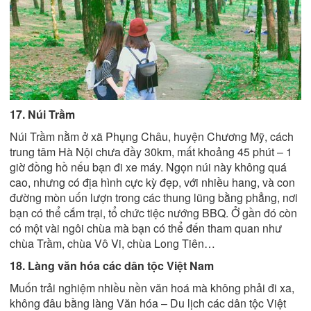
17. Núi Trầm
Núi Trầm nằm ở xã Phụng Châu, huyện Chương Mỹ, cách
trung tâm Hà Nội chưa đầy 30km, mất khoảng 45 phút – 1
giờ đồng hồ nếu bạn đi xe máy. Ngọn núi này không quá
cao, nhưng có địa hình cực kỳ đẹp, với nhiều hang, và con
đường mòn uốn lượn trong các thung lũng bằng phẳng, nơi
bạn có thể cắm trại, tổ chức tiệc nướng BBQ. Ở gần đó còn
có một vài ngôi chùa mà bạn có thể đến tham quan như
chùa Trầm, chùa Vô Vi, chùa Long Tiên…
18. Làng văn hóa các dân tộc Việt Nam
Muốn trải nghiệm nhiều nền văn hoá mà không phải đi xa,
không đâu bằng làng Văn hóa – Du lịch các dân tộc Việt