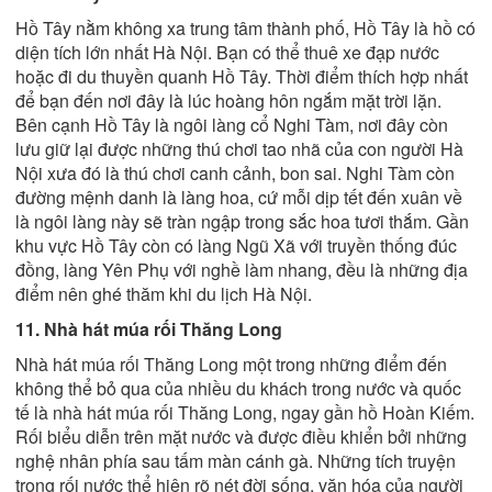
Hồ Tây
nằm không xa trung tâm thành phố, Hồ Tây là hồ có
diện tích lớn nhất Hà Nội. Bạn có thể thuê xe đạp nước
hoặc đi du thuyền quanh Hồ Tây. Thời điểm thích hợp nhất
để bạn đến nơi đây là lúc hoàng hôn ngắm mặt trời lặn.
Bên cạnh Hồ Tây là ngôi làng cổ Nghi Tàm, nơi đây còn
lưu giữ lại được những thú chơi tao nhã của con người Hà
Nội xưa đó là thú chơi canh cảnh, bon sai. Nghi Tàm còn
đường mệnh danh là làng hoa, cứ mỗi dịp tết đến xuân về
là ngôi làng này sẽ tràn ngập trong sắc hoa tươi thắm. Gần
khu vực Hồ Tây còn có làng Ngũ Xã với truyền thống đúc
đồng, làng Yên Phụ với nghề làm nhang, đều là những địa
điểm nên ghé thăm khi du lịch Hà Nội.
11. Nhà hát múa rối Thăng Long
Nhà hát múa rối Thăng Long một trong những điểm đến
không thể bỏ qua của nhiều du khách trong nước và quốc
tế là nhà hát múa rối Thăng Long, ngay gần hồ Hoàn Kiếm.
Rối biểu diễn trên mặt nước và được điều khiển bởi những
nghệ nhân phía sau tấm màn cánh gà. Những tích truyện
trong rối nước thể hiện rõ nét đời sống, văn hóa của người