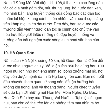
Nam ở Đồng Mô. Với diện tích 198,61ha, khu các làng dân
tộc có địa hình gồm đồi, núi, thung lũng, hồ nước đan xen,
mô hình bản làng truyền thống của đồng bào các dân tộc
nhằm tái hiện khung cảnh thiên nhiên, văn hóa 4 cụm làng
trên khắp mọi miền đất nước. Đến đây, bạn sẽ được các
“hướng dẫn viên” người dân tộc là chính các chủ thể văn
hóa trực tiếp giới thiệu những nét đẹp truyền thống và
hướng dẫn trải nghiệm cuộc sống sinh hoạt văn hóa của
họ.
19. Hồ Quan Sơn
Nằm cách Hà Nội khoảng 50 km, hồ Quan Sơn là điểm đến
được nhiều người chú ý. Với diện tích 850 ha cùng hơn 100
ngọn núi lớn nhỏ nghiêng mình soi bóng xuống mặt hồ, nơi
đây còn được mệnh danh là Hạ Long trên cạn. Bạn nên bắt
đầu chuyến tham quan từ sáng sớm để tận hưởng bầu
không khí trong lành và thoáng đãng. Người chèo thuyền
sẽ đưa bạn tới những núi Hòn Mê, Mõm Nghé, Đá Bạc,
Hoa Quả Sơn hay cửa Thung Voi Nước… Tại một số ngọn
núi, bạn còn có thể trèo lên để phóng tầm mắt nhìn ra hồ