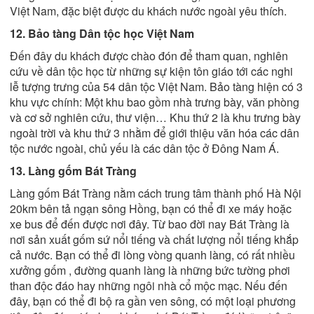
Việt Nam, đặc biệt được du khách nước ngoài yêu thích.
12. Bảo tàng Dân tộc học Việt Nam
Đến đây du khách được chào đón để tham quan, nghiên
cứu về dân tộc học từ những sự kiện tôn giáo tới các nghi
lễ tượng trưng của 54 dân tộc Việt Nam. Bảo tàng hiện có 3
khu vực chính: Một khu bao gồm nhà trưng bày, văn phòng
và cơ sở nghiên cứu, thư viện… Khu thứ 2 là khu trưng bày
ngoài trời và khu thứ 3 nhằm để giới thiệu văn hóa các dân
tộc nước ngoài, chủ yếu là các dân tộc ở Đông Nam Á.
13. Làng gốm Bát Tràng
Làng gốm Bát Tràng nằm cách trung tâm thành phố Hà Nội
20km bên tả ngạn sông Hồng, bạn có thể đi xe máy hoặc
xe bus để đến được nơi đây. Từ bao đời nay Bát Tràng là
nơi sản xuất gốm sứ nổi tiếng và chất lượng nổi tiếng khắp
cả nước. Bạn có thể đi lòng vòng quanh làng, có rất nhiều
xưởng gốm , đường quanh làng là những bức tường phơi
than độc đáo hay những ngôi nhà cổ mộc mạc. Nếu đến
đây, bạn có thể đi bộ ra gần ven sông, có một loại phương