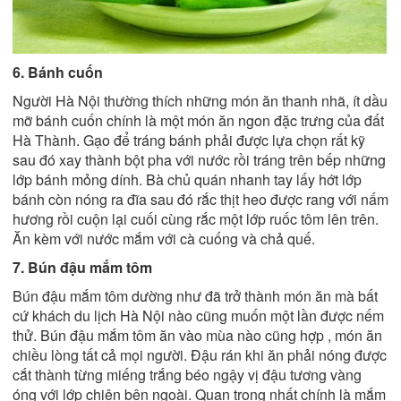
6. Bánh cuốn
Người Hà Nội thường thích những món ăn thanh nhã, ít dầu
mỡ bánh cuốn chính là một món ăn ngon đặc trưng của đất
Hà Thành. Gạo để tráng bánh phải được lựa chọn rất kỹ
sau đó xay thành bột pha với nước rồi tráng trên bếp những
lớp bánh mỏng dính. Bà chủ quán nhanh tay lấy hớt lớp
bánh còn nóng ra đĩa sau đó rắc thịt heo được rang với nấm
hương rồi cuộn lại cuối cùng rắc một lớp ruốc tôm lên trên.
Ăn kèm với nước mắm với cà cuống và chả quế.
7. Bún đậu mắm tôm
Bún đậu mắm tôm dường như đã trở thành món ăn mà bất
cứ khách du lịch Hà Nội nào cũng muốn một lần được nếm
thử. Bún đậu mắm tôm ăn vào mùa nào cũng hợp , món ăn
chiều lòng tất cả mọi người. Đậu rán khi ăn phải nóng được
cắt thành từng miếng trắng béo ngậy vị đậu tương vàng
óng với lớp chiên bên ngoài. Quan trọng nhất chính là mắm