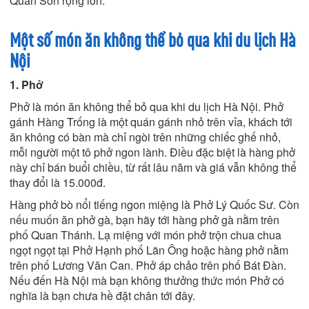
Quan Sơn rộng lớn.
Một số món ăn không thể bỏ qua khi du lịch Hà
Nội
1. Phở
Phở là món ăn không thể bỏ qua khi du lịch Hà Nội. Phở
gánh Hàng Trống là một quán gánh nhỏ trên vỉa, khách tới
ăn không có bàn mà chỉ ngòi trên những chiếc ghế nhỏ,
mỗi người một tô phở ngon lành. Điều đặc biệt là hàng phở
này chỉ bán buổi chiều, từ rất lâu năm và giá vẫn không thể
thay đổi là 15.000đ.
Hàng phở bò nổi tiếng ngon miệng là Phở Lý Quốc Sư. Còn
nếu muốn ăn phở gà, bạn hãy tới hàng phở gà nằm trên
phố Quan Thánh. Lạ miệng với món phở trộn chua chua
ngọt ngọt tại Phở Hạnh phố Lãn Ông hoặc hàng phở nằm
trên phố Lương Văn Can. Phở áp chảo trên phố Bát Đàn.
Nếu đến Hà Nội mà bạn không thưởng thức món Phở có
nghĩa là bạn chưa hề đặt chân tới đây.