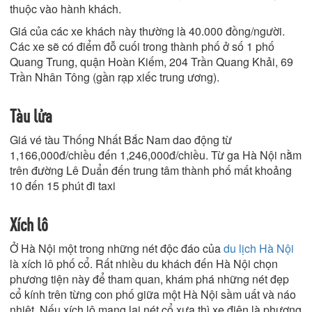
thuộc vào hành khách.
Giá của các xe khách này thường là 40.000 đồng/người.
Các xe sẽ có điểm đỗ cuối trong thành phố ở số 1 phố
Quang Trung, quận Hoàn Kiếm, 204 Trần Quang Khải, 69
Trần Nhân Tông (gần rạp xiếc trung ương).
Tàu lửa
Giá vé tàu Thống Nhất Bắc Nam dao động từ
1,166,000đ/chiều đến 1,246,000đ/chiều. Từ ga Hà Nội nằm
trên đường Lê Duẩn đến trung tâm thành phố mất khoảng
10 đến 15 phút đi taxi
Xích lô
Ở Hà Nội một trong những nét độc đáo của
du lịch Hà Nội
là xích lô phố cổ. Rất nhiều du khách đến Hà Nội chọn
phương tiện này để tham quan, khám phá những nét đẹp
cổ kính trên từng con phố giữa một Hà Nội sầm uất và náo
nhiệt. Nếu xích lô mang lại nét cổ xưa thì xe điện là phương