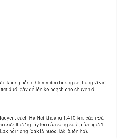
o khung cảnh thiên nhiên hoang sơ, hùng vĩ với
tiết dưới đây để lên kế hoạch cho chuyến đi.
ây Nguyên, cách Hà Nội khoảng 1,410 km, cách Đà
n xưa thường lấy tên của sông suối, của người
k nổi tiếng (đắk là nước, lắk là tên hồ).