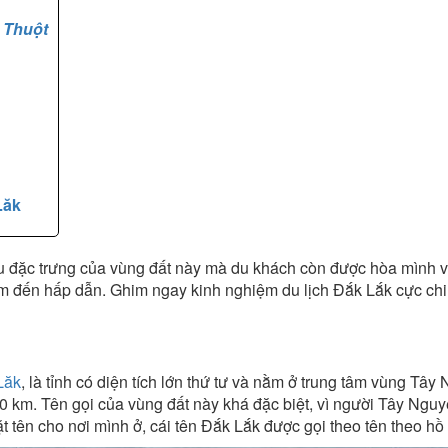
 Thuột
Lăk
 đặc trưng của vùng đất này mà du khách còn được hòa mình và
ểm đến hấp dẫn. Ghim ngay kinh nghiệm du lịch Đắk Lắk cực chi 
Lăk
, là tỉnh có diện tích lớn thứ tư và nằm ở trung tâm vùng T
m. Tên gọi của vùng đất này khá đặc biệt, vì người Tây Nguyê
tên cho nơi mình ở, cái tên Đắk Lắk được gọi theo tên theo hồ Lắ