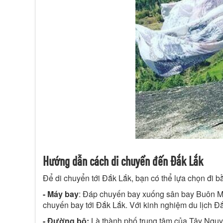
Hướng dẫn cách di chuyển đến Đắk Lắk
Để di chuyển tới Đắk Lắk, bạn có thể lựa chọn đi
- Máy bay
: Đáp chuyến bay xuống sân bay Buôn Ma 
chuyến bay tới Đắk Lắk. Với kinh nghiệm du lịch Đắ
- Đường bộ:
Là thành phố trung tâm của Tây Nguyê