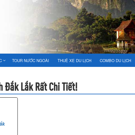
C
TOUR NƯỚC NGOÀI
THUÊ XE DU LỊCH
COMBO DU LỊCH
h Đắk Lắk Rất Chi Tiết!
ắk