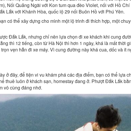
um), Nối Quảng Ngãi với Kon tum qua đèo Violet, nối với Hồ Chí
ắk Lắk với Khánh Hòa, quốc lộ 29 nối Buôn Hồ với Phú Yên.
bạn có thể xây dựng cho mình một lộ trình đi thích hợp, một ch
được Đắk Lắk, nhưng chỉ nên lựa chọn đi xe khách khi cung đườn
g thì 12 tiếng, còn từ Hà Nội thì hơn 1 ngày, khá là mất thời gi
trọn vẹn hẳn đi xe máy. Vì cung đường này khá cua, dốc và ít 
ày ở đây, để tiện vi vu khám phá các địa điểm, bạn có thể lựa 
 thể thuê luôn ở khách sạn, homestay đang ở. Phượt Đắk Lắk b
ệm vô cùng đáng nhớ.