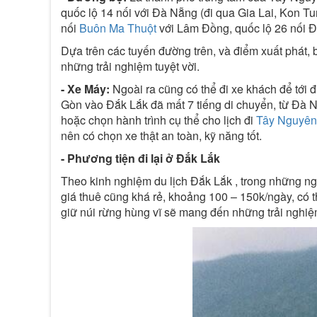
quốc lộ 14 nối với Đà Nẵng (đi qua Gia Lai, Kon T
nối
Buôn Ma Thuột
với Lâm Đồng, quốc lộ 26 nối Đ
Dựa trên các tuyến đường trên, và điểm xuất phát, 
những trải nghiệm tuyệt vời.
- Xe Máy:
Ngoài ra cũng có thể đi xe khách để tới 
Gòn vào Đắk Lắk đã mất 7 tiếng di chuyển, từ Đà Nẵn
hoặc chọn hành trình cụ thể cho lịch đi
Tây Nguyên
nên có chọn xe thật an toàn, kỹ năng tốt.
- Phương tiện đi lại ở Đắk Lắk
Theo kinh nghiệm du lịch Đắk Lắk , trong những ng
giá thuê cũng khá rẻ, khoảng 100 – 150k/ngày, có
giữ núi rừng hùng vĩ sẽ mang đến những trải nghi