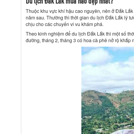
Du lịch Đắk Lắk mùa nào đẹp nhất?
Thuộc khu vực khí hậu cao nguyên, nên ở Đắk Lắk m
năm sau. Thường thì thời gian du lịch Đắk Lắk lý tư
chịu cho các chuyến vi vu khám phá.
Theo kinh nghiệm để du lịch Đắk Lắk thì một số th
đường, tháng 2, tháng 3 có hoa cà phê nở rộ khắp nú