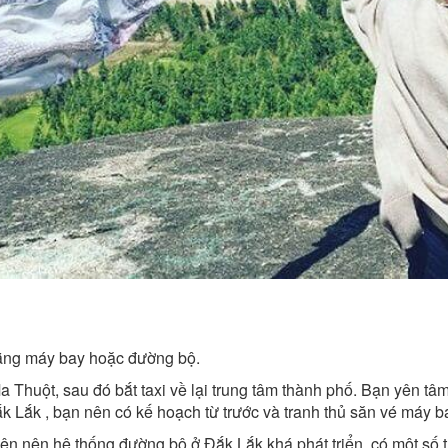
 bằng máy bay hoặc đường bộ.
Thuột, sau đó bắt taxi về lại trung tâm thành phố. Bạn yên t
k Lắk , bạn nên có kế hoạch từ trước và tranh thủ săn vé máy b
n nên hệ thống đường bộ ở Đắk Lắk khá phát triển, có một số tu