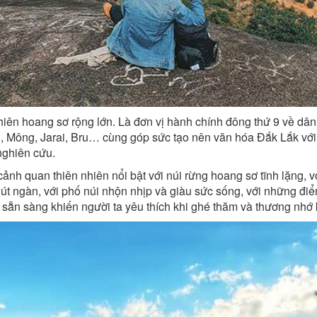
ên hoang sơ rộng lớn. Là đơn vị hành chính đông thứ 9 về dân s
 Mông, Jarai, Bru… cùng góp sức tạo nên văn hóa Đắk Lắk với c
 nghiên cứu.
 cảnh quan thiên nhiên nổi bật với núi rừng hoang sơ tĩnh lặng,
út ngàn, với phố núi nhộn nhịp và giàu sức sống, với những điểm
sẵn sàng khiến người ta yêu thích khi ghé thăm và thương nhớ kh