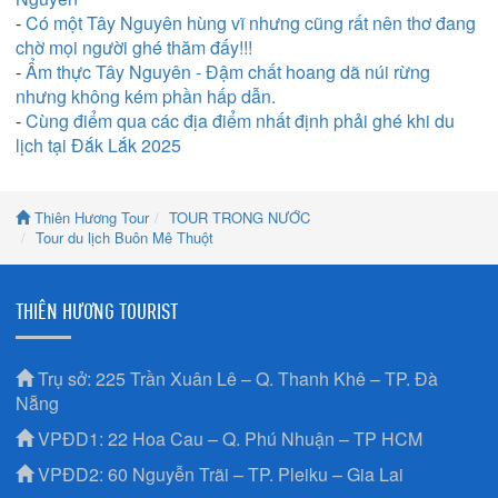
-
Có một Tây Nguyên hùng vĩ nhưng cũng rất nên thơ đang
chờ mọi người ghé thăm đấy!!!
-
Ẩm thực Tây Nguyên - Đậm chất hoang dã núi rừng
nhưng không kém phần hấp dẫn.
-
Cùng điểm qua các địa điểm nhất định phải ghé khi du
lịch tại Đắk Lắk 2025
Thiên Hương Tour
TOUR TRONG NƯỚC
Tour du lịch Buôn Mê Thuột
THIÊN HƯƠNG TOURIST
Trụ sở: 225 Trần Xuân Lê – Q. Thanh Khê – TP. Đà
Nẵng
VPĐD1: 22 Hoa Cau – Q. Phú Nhuận – TP HCM
VPĐD2: 60 Nguyễn Trãi – TP. Pleiku – Gia Lai