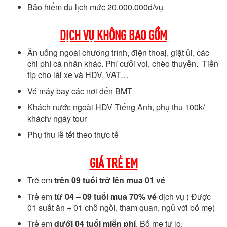
Bảo hiểm du lịch mức 20.000.000đ/vụ
DỊCH VỤ KHÔNG BAO GỒM
Ăn uống ngoài chương trình, điện thoaị, giặt ủi, các
chi phí cá nhân khác. Phí cưởi voi, chèo thuyền. Tiền
tip cho lái xe và HDV, VAT…
Vé máy bay các nơi đến BMT
Khách nước ngoài HDV Tiếng Anh, phụ thu 100k/
khách/ ngày tour
Phụ thu lễ tết theo thực tế
GIÁ TRẺ EM
Trẻ em
trên 09 tuổi trở lên mua 01 vé
Trẻ em
từ 04 – 09 tuổi mua 70% vé
dịch vụ ( Được
01 suất ăn + 01 chỗ ngồi, tham quan, ngủ với bố mẹ)
Trẻ em
dưới 04 tuổi miễn phí
. Bố mẹ tự lo.