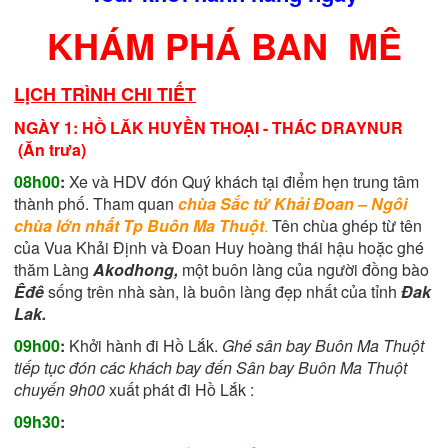
KHÁM PHÁ BAN MÊ
LỊCH TRÌNH CHI TIẾT
NGÀY 1: HỒ LĂK HUYỀN THOẠI - THÁC DRAYNUR
(Ăn trưa)
08h00
:
Xe và HDV đón Quý khách tại điểm hẹn trung tâm
thành phố.
Tham
quan
chùa Sắc tứ Khải Đoan – Ngôi
chùa lớn nhất Tp Buôn Ma Thuột
.
Tên chùa ghép từ tên
của Vua Khải Định và Đoan Huy hoàng thái hậu hoặc ghé
thăm Làng
Akodhong,
một buôn làng của người đồng bào
Êđê
sống trên nhà sàn, là buôn làng đẹp nhất của tỉnh
Đak
Lak.
09h0
0
:
Khởi hành đi Hồ Lắk.
Ghé sân bay Buôn Ma Thuột
tiếp tục đón các khách bay đến Sân bay Buôn Ma Thuột
chuyến 9h00
xuất phát đi Hồ Lắk :
09h30
: