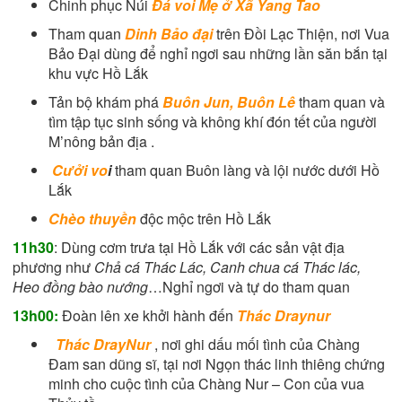
Chinh phục Núi
Đá voi Mẹ ở Xã Yang Tao
Tham quan
Dinh Bảo đại
trên Đồi Lạc Thiện, nơi Vua
Bảo Đại dùng để nghỉ ngơi sau những lần săn bắn tại
khu vực Hồ Lắk
Tản bộ khám phá
Buôn Jun, Buôn Lê
tham quan và
tìm tập tục sinh sống và không khí đón tết của người
M’nông bản địa .
Cưởi vo
i
tham quan Buôn làng và lội nước dưới Hồ
Lắk
Chèo thuyền
độc mộc trên Hồ Lắk
11h30
: Dùng cơm trưa tại Hồ Lắk với các sản vật địa
phương như
Chả cá Thác Lác, Canh chua cá Thác lác,
Heo đồng bào nướng
…Nghỉ ngơi và tự do tham quan
13h00:
Đoàn lên xe khởi hành đến
Thác Draynur
Thác DrayNur
, nơi ghi dấu mối tình của Chàng
Đam san dũng sĩ, tại nơi Ngọn thác linh thiêng chứng
minh cho cuộc tình của Chàng Nur – Con của vua