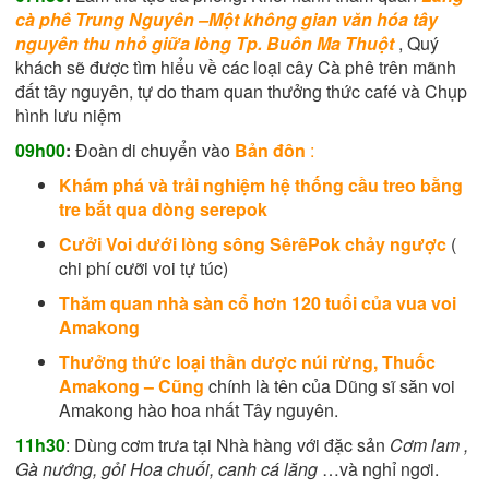
cà phê Trung Nguyên –Một
không gian văn hóa tây
nguyên thu nhỏ giữa lòng Tp. Buôn Ma Thuột
, Quý
khách sẽ được tìm hiểu về các loại cây Cà phê trên mãnh
đất tây nguyên, tự do tham quan thưởng thức café và Chụp
hình lưu niệm
09h00
:
Đoàn di chuyển vào
Bản đôn
:
Khám phá và trải nghiệm hệ thống cầu treo bằng
tre bắt qua dòng serepok
Cưởi Voi dưới lòng sông SêrêPok cha
̉y ngược
(
chi phí cưỡi voi tự túc)
Thăm quan nhà sàn cổ hơn 120 tuổi của vua voi
Amakong
Thưởng thức loại thần dược núi rừng, Thuốc
Amakong – Cũng
c
hính là tên của Dũng sĩ săn voi
Amakong hào hoa nhất Tây nguyên.
11h30
:
Dùng cơm trưa tại Nhà hàng với đặc sản
Cơm lam ,
Gà nướng, gỏi Hoa chuối, canh cá lăng
…và nghỉ ngơi.