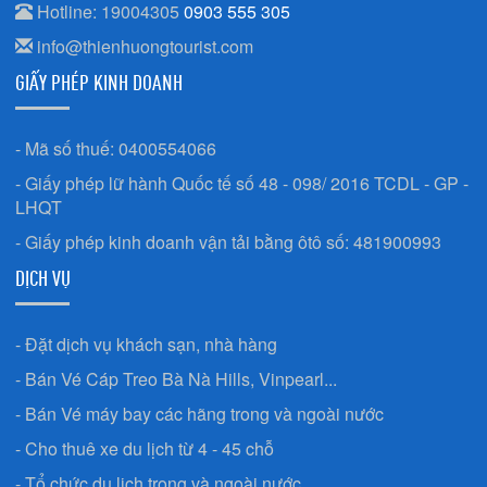
Hotline: 19004305
0903 555 305
info@thienhuongtourist.com
GIẤY PHÉP KINH DOANH
- Mã số thuế: 0400554066
- Giấy phép lữ hành Quốc tế số 48 - 098/ 2016 TCDL - GP -
LHQT
- Giấy phép kinh doanh vận tải bằng ôtô số: 481900993
DỊCH VỤ
- Đặt dịch vụ khách sạn, nhà hàng
- Bán Vé Cáp Treo Bà Nà Hills, Vinpearl...
- Bán Vé máy bay các hãng trong và ngoài nước
- Cho thuê xe du lịch từ 4 - 45 chỗ
- Tổ chức du lịch trong và ngoài nước