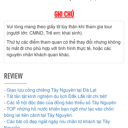
GHI CHÚ
Vui lòng mang theo giấy tờ tùy thân khi tham gia tour
(người lớn: CMND, Trẻ em: khai sinh).
Thứ tự các điểm tham quan có thể thay đổi nhưng không
bị mất đi cho phù hợp với tình hình thực tế, hoặc các
nguyên nhân khách quan khác.
REVIEW
-
Giao lưu cồng chiêng Tây Nguyên tại Đà Lạt
-
Tất tần tật kinh nghiệm du lịch Đắk Lắk rất chi tiết!
-
Các lễ hội độc đáo của đồng bào thiểu số Tây Nguyên
-
TOP những hồ nước khiến bạn ngỡ như lạc vào chốn
bồng lai tiên cảnh tại Tây Nguyên.
-
Các bãi cỏ đẹp ngất ngây níu chân lữ khách tại Tây
Nguyên