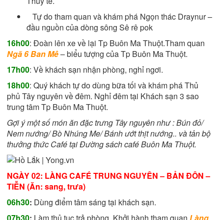
Thủy tề.
Tự do tham quan và khám phá Ngọn thác Draynur –
đầu nguồn của dòng sông Sê rê pok
16h00
: Đoàn lên xe về lại Tp Buôn Ma Thuột.Tham quan
Ngã 6 Ban Mê
– biểu tượng của Tp Buôn Ma Thuột.
17h00
: Về khách sạn nhận phòng, nghỉ ngơi.
18h00
:
Quý khách tự do dùng bữa tối và khám phá Thủ
phủ Tây nguyên về đêm.
Nghỉ đêm tại Khách sạn 3 sao
trung tâm Tp Buôn Ma Thuột.
Gợi ý một số món ăn đặc trưng Tây nguyên như : Bún đỏ/
Nem nướng/ Bò Nhúng Me/ Bánh ướt thịt nướng.. và tản bộ
thưởng thức Café tại Đường sách café Buôn Ma Thuột.
NGÀY 02: LÀNG CAFÉ TRUNG NGUYÊN – BẢN ĐÔN –
TIỄN (Ăn: sang, trưa)
06h30
:
Dùng điểm tâm sáng tại khách sạn.
07h30
:
Làm thủ tục trả phòng. Khởi hành tham quan
La
̀ng