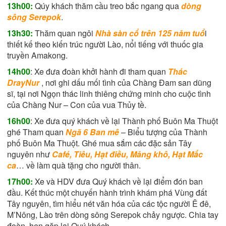
13h00:
Qúy khách thăm cầu treo bắc ngang qua
dòng
sông Serepok
.
13h30:
Thăm quan ngôi
Nhà sàn cổ trên 125 năm tuổ
i
thiết kế theo kiến trúc người Lào, nổi tiếng với thuốc gia
truyền Amakong.
14h00
: Xe đưa đoàn khởi hành đi tham quan
Thác
DrayNur
, nơi ghi dấu mối tình của Chàng Đam san dũng
sĩ, tại nơi Ngọn thác linh thiêng chứng minh cho cuộc tình
của Chàng Nur – Con của vua Thủy tề.
16h00
: Xe đưa quý khách về lại Thành phố Buôn Ma Thuột
ghé Tham quan
Ngã 6 Ban mê
– Biểu tượng của Thành
phố Buôn Ma Thuột. Ghé mua sắm các đặc sản Tây
nguyên như
Café, Tiêu, Hạt điều, Măng khô, Hạt Mắc
ca
… về làm quà tặng cho người thân.
17h00:
Xe và HDV đưa Quý khách về lại điểm đón ban
đầu. Kết thúc một chuyến hành trình khám phá Vùng đất
Tây nguyên, tìm hiểu nét văn hóa của các tộc người Ê đê,
M’Nông, Lào trên dòng sông Serepok chảy ngược. Chia tay
đoàn, hẹn gặp lại Quý khách.