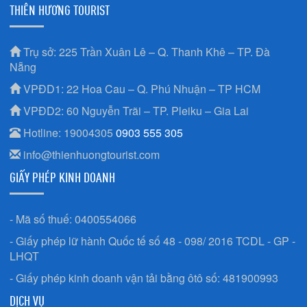
THIÊN HƯƠNG TOURIST
Trụ sở: 225 Trần Xuân Lê – Q. Thanh Khê – TP. Đà
Nẵng
VPĐD1: 22 Hoa Cau – Q. Phú Nhuận – TP HCM
VPĐD2: 60 Nguyễn Trãi – TP. Pleiku – Gia Lai
Hotline: 19004305
0903 555 305
info@thienhuongtourist.com
GIẤY PHÉP KINH DOANH
- Mã số thuế: 0400554066
- Giấy phép lữ hành Quốc tế số 48 - 098/ 2016 TCDL - GP -
LHQT
- Giấy phép kinh doanh vận tải bằng ôtô số: 481900993
DỊCH VỤ