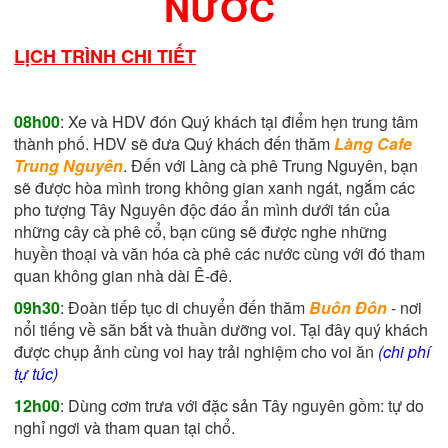
NƯỚC
LỊCH TRÌNH CHI TIẾT
0
8h00
: Xe và HDV đón Quý khách tại điểm hẹn trung tâm
thành phố. HDV sẽ đưa Quý khách đến thăm
Làng Cafe
Trung Nguyên
. Đến với Làng cà phê Trung Nguyên, bạn
sẽ được hòa mình trong không gian xanh ngát, ngắm các
pho tượng Tây Nguyên độc đáo ẩn mình dưới tán của
những cây cà phê cổ, bạn cũng sẽ được nghe những
huyền thoại và văn hóa cà phê các nước cùng với đó tham
quan không gian nhà dài Ê-đê.
09h30
: Đoàn tiếp tục di chuyển đến thăm
Buôn Đôn
- nơi
nổi tiếng về săn bắt và thuần dưỡng voi. Tại đây quý khách
được chụp ảnh cùng voi hay trải nghiệm cho voi ăn
(chi phí
tự túc)
12h00
: Dùng cơm trưa với đặc sản Tây nguyên gồm: tự do
nghỉ ngơi và tham quan tại chổ.