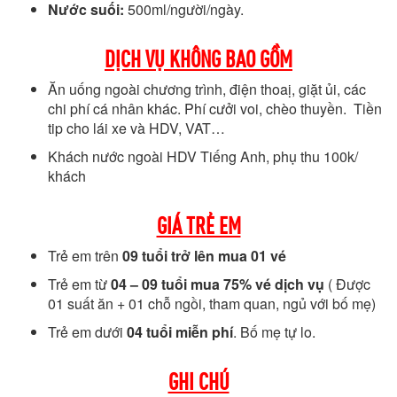
Nước suối:
500ml/người/ngày.
DỊCH VỤ KHÔNG BAO GỒM
Ăn uống ngoài chương trình, điện thoaị, giặt ủi, các
chi phí cá nhân khác. Phí cưởi voi, chèo thuyền. Tiền
tip cho lái xe và HDV, VAT…
Khách nước ngoài HDV Tiếng Anh, phụ thu 100k/
khách
GIÁ TRẺ EM
Trẻ em trên
09 tuổi trở lên mua 01 vé
Trẻ em từ
04 – 09 tuổi mua 75% vé dịch vụ
( Được
01 suất ăn + 01 chỗ ngồi, tham quan, ngủ với bố mẹ)
Trẻ em dưới
04 tuổi miễn phí
. Bố mẹ tự lo.
GHI CHÚ