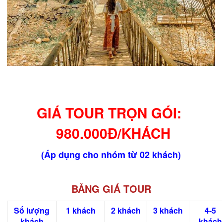
GIÁ TOUR TRỌN GÓI:
980.000Đ/KHÁCH
(Áp dụng cho nhóm từ 02 khách)
BẢNG GIÁ TOUR
Số lượng
1 khách
2 khách
3 khách
4-5
khách
khách