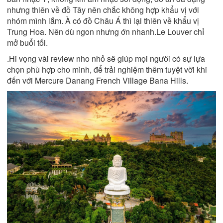
nhưng thiên về đồ Tây nên chắc không hợp khẩu vị với
nhóm mình lắm. À có đồ Châu Á thì lại thiên về khẩu vị
Trung Hoa. Nên dù ngon nhưng ớn nhanh.Le Louver chỉ
mở buổi tối.
.Hi vọng vài review nho nhỏ sẽ giúp mọi người có sự lựa
chọn phù hợp cho mình, để trải nghiệm thêm tuyệt vời khi
đến với Mercure Danang French Village Bana Hills.