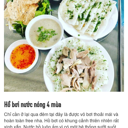
Hồ bơi nước nóng 4 mùa
Chỉ cần ở lại qua đêm tại đây là được vô bơi thoải mái và
hoàn toàn free nha. Hồ bơi có khung cảnh thiên nhiên rất
xinh xắn. Nước hồ luôn ấm vì có một hệ thống sưởi suốt