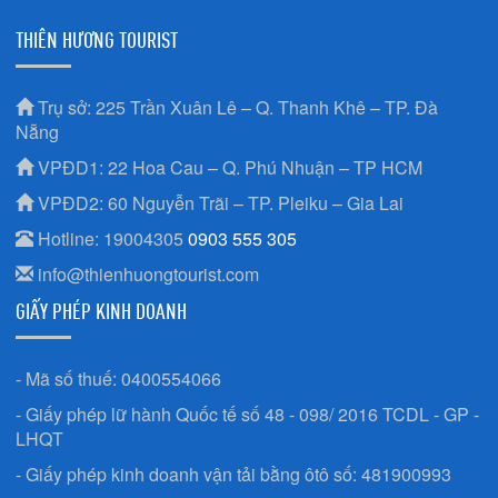
THIÊN HƯƠNG TOURIST
Trụ sở: 225 Trần Xuân Lê – Q. Thanh Khê – TP. Đà
Nẵng
VPĐD1: 22 Hoa Cau – Q. Phú Nhuận – TP HCM
VPĐD2: 60 Nguyễn Trãi – TP. Pleiku – Gia Lai
Hotline: 19004305
0903 555 305
info@thienhuongtourist.com
GIẤY PHÉP KINH DOANH
- Mã số thuế: 0400554066
- Giấy phép lữ hành Quốc tế số 48 - 098/ 2016 TCDL - GP -
LHQT
- Giấy phép kinh doanh vận tải bằng ôtô số: 481900993