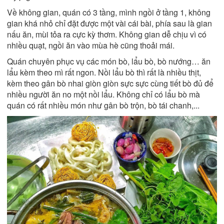
Về không gian, quán có 3 tầng, mình ngồi ở tầng 1, không
gian khá nhỏ chỉ đặt được một vài cái bài, phía sau là gian
nấu ăn, mùi tỏa ra cực kỳ thơm. Không gian dễ chịu vì có
nhiều quạt, ngồi ăn vào mùa hè cũng thoải mái.
Quán chuyên phục vụ các món bò, lẩu bò, bò nướng… ăn
lẩu kèm theo mì rất ngon. Nồi lẩu bò thì rất là nhiều thịt,
kèm theo gân bò nhai giòn giòn sực sực cùng tiết bò đủ để
nhiều người ăn no một nồi lẩu. Không chỉ có lẩu bò mà
quán có rất nhiều món như gân bò trộn, bò tái chanh,...