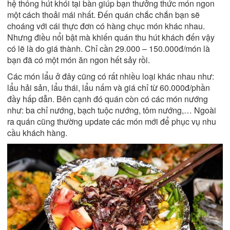
hệ thống hút khói tại bàn giúp bạn thưởng thức món ngon
một cách thoải mái nhất. Đến quán chắc chắn bạn sẽ
choáng với cái thực đơn có hàng chục món khác nhau.
Nhưng điều nổi bật mà khiến quán thu hút khách đến vậy
có lẽ là do giá thành. Chỉ cần 29.000 – 150.000đ/món là
bạn đã có một món ăn ngon hết sảy rồi.
Các món lẩu ở đây cũng có rất nhiều loại khác nhau như:
lẩu hải sản, lẩu thái, lẩu nấm và giá chỉ từ 60.000đ/phần
đầy hấp dẫn. Bên cạnh đó quán còn có các món nướng
như: ba chỉ nướng, bạch tuộc nướng, tôm nướng,… Ngoài
ra quán cũng thường update các món mới để phục vụ nhu
cầu khách hàng.