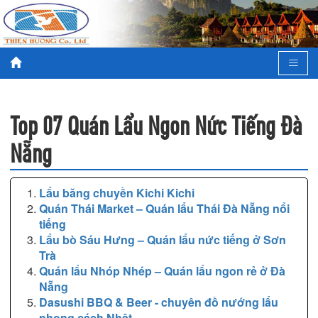
Top 07 Quán Lẩu Ngon Nức Tiếng Đà
Nẵng
Lẩu băng chuyền Kichi Kichi
Quán Thái Market – Quán lẩu Thái Đà Nẵng nổi
tiếng
Lẩu bò Sáu Hưng – Quán lẩu nức tiếng ở Sơn
Trà
Quán lẩu Nhóp Nhép – Quán lẩu ngon rẻ ở Đà
Nẵng
Dasushi BBQ & Beer - chuyên đồ nướng lẩu
phong cách Nhật