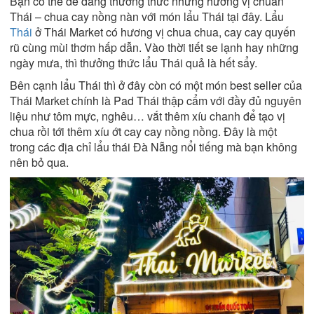
Bạn có thể dễ dàng thưởng thức những hương vị chuẩn
Thái – chua cay nồng nàn với món lẩu Thái tại đây. Lẩu
Thái
ở Thái Market có hương vị chua chua, cay cay quyến
rũ cùng mùi thơm hấp dẫn. Vào thời tiết se lạnh hay những
ngày mưa, thì thưởng thức lẩu Thái quả là hết sẩy.
Bên cạnh lẩu Thái thì ở đây còn có một món best seller của
Thái Market chính là Pad Thái thập cẩm với đầy đủ nguyên
liệu như tôm mực, nghêu… vắt thêm xíu chanh để tạo vị
chua rồi tới thêm xíu ớt cay cay nồng nồng. Đây là một
trong các địa chỉ lẩu thái Đà Nẵng nổi tiếng mà bạn không
nên bỏ qua.