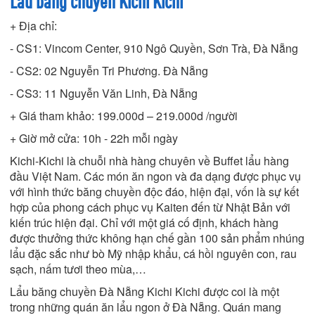
Lẩu băng chuyền Kichi Kichi
+ Địa chỉ:
- CS1: Vincom Center, 910 Ngô Quyền, Sơn Trà, Đà Nẵng
- CS2: 02 Nguyễn Tri Phương. Đà Nẵng
- CS3: 11 Nguyễn Văn Linh, Đà Nẵng
+ Giá tham khảo: 199.000d – 219.000d /người
+ Giờ mở cửa: 10h - 22h mỗi ngày
Kichi-Kichi là chuỗi nhà hàng chuyên về Buffet lẩu hàng
đầu Việt Nam. Các món ăn ngon và đa dạng được phục vụ
với hình thức băng chuyền độc đáo, hiện đại, vốn là sự kết
hợp của phong cách phục vụ Kaiten đến từ Nhật Bản với
kiến trúc hiện đại. Chỉ với một giá cố định, khách hàng
được thưởng thức không hạn chế gần 100 sản phẩm nhúng
lẩu đặc sắc như bò Mỹ nhập khẩu, cá hồi nguyên con, rau
sạch, nấm tươi theo mùa,…
Lẩu băng chuyền Đà Nẵng Kichi Kichi được coi là một
trong những quán ăn lẩu ngon ở Đà Nẵng. Quán mang