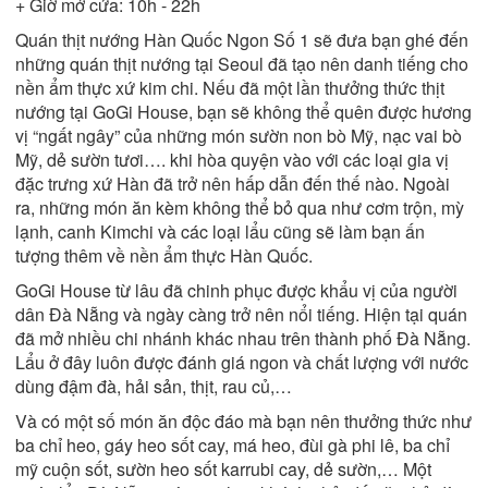
+ Giờ mở cửa: 10h - 22h
Quán thịt nướng Hàn Quốc Ngon Số 1 sẽ đưa bạn ghé đến
những quán thịt nướng tại Seoul đã tạo nên danh tiếng cho
nền ẩm thực xứ kim chi. Nếu đã một lần thưởng thức thịt
nướng tại GoGi House, bạn sẽ không thể quên được hương
vị “ngất ngây” của những món sườn non bò Mỹ, nạc vai bò
Mỹ, dẻ sườn tươi…. khi hòa quyện vào với các loại gia vị
đặc trưng xứ Hàn đã trở nên hấp dẫn đến thế nào. Ngoài
ra, những món ăn kèm không thể bỏ qua như cơm trộn, mỳ
lạnh, canh Kimchi và các loại lẩu cũng sẽ làm bạn ấn
tượng thêm về nền ẩm thực Hàn Quốc.
GoGi House từ lâu đã chinh phục được khẩu vị của người
dân Đà Nẵng và ngày càng trở nên nổi tiếng. Hiện tại quán
đã mở nhiều chi nhánh khác nhau trên thành phố Đà Nẵng.
Lẩu ở đây luôn được đánh giá ngon và chất lượng với nước
dùng đậm đà, hải sản, thịt, rau củ,…
Và có một số món ăn độc đáo mà bạn nên thưởng thức như
ba chỉ heo, gáy heo sốt cay, má heo, đùi gà phi lê, ba chỉ
mỹ cuộn sốt, sườn heo sốt karrubi cay, dẻ sườn,… Một