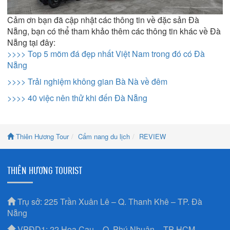
Cảm ơn bạn đã cập nhật các thông tin về đặc sản Đà
Nẵng, bạn có thể tham khảo thêm các thông tin khác về Đà
Nẵng tại đây:
>>>>
Top 5 mõm đá đẹp nhất Việt Nam trong đó có Đà
Nẵng
>>>> Trải nghiệm không gian Bà Nà về đêm
>>>> 40 việc nên thử khi đến Đà Nẵng
Thiên Hương Tour
Cẩm nang du lịch
REVIEW
THIÊN HƯƠNG TOURIST
Trụ sở: 225 Trần Xuân Lê – Q. Thanh Khê – TP. Đà
Nẵng
VPĐD1: 22 Hoa Cau – Q. Phú Nhuận – TP HCM