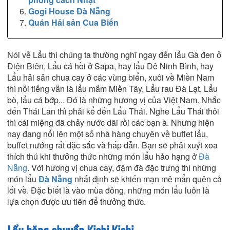
Gogi House Đà Nẵng
Quán Hải sản Cua Biển
Nói về Lẩu thì chúng ta thường nghĩ ngay đến lẩu Gà đen ở
Điện Biên, Lẩu cá hồi ở Sapa, hay lẩu Dê Ninh Bình, hay
Lẩu hải sản chua cay ở các vùng biển, xuôi về Miền Nam
thì nỗi tiếng vẫn là lẩu mắm Miền Tây, Lẩu rau Đà Lạt, Lẩu
bò, lẩu cá bớp... Đó là những hương vị của Việt Nam. Nhắc
đến Thái Lan thì phải kể đến Lẩu Thái. Nghe Lẩu Thái thôi
thì cái miệng đã chảy nước dãi rồi các bạn à. Nhưng hiện
nay đang nổi lên một số nhà hàng chuyên về buffet lẩu,
buffet nướng rất đặc sắc và hấp dẫn. Bạn sẽ phải xuýt xoa
thích thú khi thưởng thức những món lẩu hảo hạng ở
Đà
Nẵng
. Với hương vị chua cay, đậm đà đặc trưng thì những
món lẩu
Đà Nẵng
nhất định sẽ khiến mạn mê mẩn quên cả
lối về. Đặc biết là vào mùa đông, những món lẩu luôn là
lựa chọn được ưu tiên để thưởng thức.