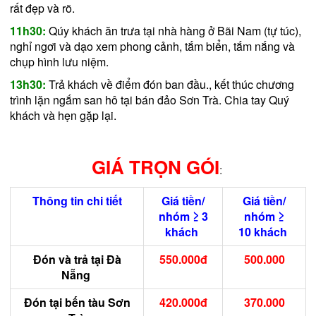
rất đẹp và rõ.
11h30:
Qúy khách ăn trưa tại nhà hàng ở Bãi Nam (tự túc),
nghỉ ngơi và dạo xem phong cảnh, tắm biển, tắm nắng và
chụp hình lưu niệm.
13h30:
Trả khách về điểm đón ban đầu., kết thúc chương
trình lặn ngắm san hô tại bán đảo Sơn Trà. Chia tay Quý
khách và hẹn gặp lại.
GIÁ TRỌN GÓI
:
Thông tin chi tiết
Giá tiền/
Giá tiền/
nhóm ≥ 3
nhóm
≥
khách
10
khách
Đón và trả tại Đà
550.000đ
500.000
Nẵng
Đón tại bến tàu Sơn
420.000đ
370.000