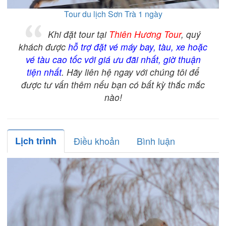
Tour du lịch Sơn Trà 1 ngày
Khi đặt tour tại
Thiên Hương Tour
, quý
khách được
hỗ trợ đặt vé máy bay, tàu, xe hoặc
vé tàu cao tốc với giá ưu đãi nhất, giờ thuận
tiện nhất
. Hãy liên hệ ngay với chúng tôi để
được tư vấn thêm nếu bạn có bất kỳ thắc mắc
nào!
Lịch trình
Điều khoản
Bình luận