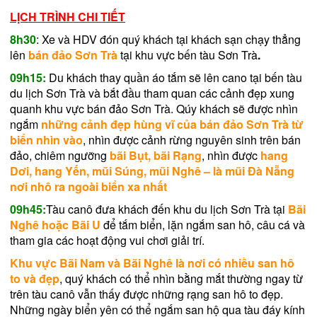
LỊCH TRÌNH CHI TIẾT
8h30
: Xe và HDV đón quý khách tại khách sạn chạy thẳng
lên
bán đảo Sơn Trà
tại khu vực bến tàu Sơn Trà
.
09h15:
Du khách thay quần áo tắm sẽ lên cano tại bến tàu
du lịch Sơn Trà và bắt đầu tham quan các cảnh đẹp xung
quanh khu vực bán đảo Sơn Trà. Qúy khách sẽ được nhìn
ngắm
những cảnh đẹp hùng vĩ của bán đảo Sơn Trà từ
biển nhìn vào
, nhìn được cảnh rừng nguyên sinh trên bán
đảo, chiêm ngưỡng
bãi Bụt, bãi Rạng
, nhìn được
hang
Dơi, hang Yến, mũi Súng, mũi Nghê – là mũi Đà Nẵng
nơi nhô ra ngoài biển xa nhất
09h45:
Tàu canô đưa khách đến khu du lịch Sơn Trà tại
Bãi
Nghê hoặc Bãi U
để tắm biển, lặn ngắm san hô, câu cá và
tham gia các hoạt động vui chơi giải trí.
Khu vực Bãi Nam và Bãi Nghê là nơi có nhiều san hô
to và đẹp
, quý khách có thể nhìn bằng mắt thường ngay từ
trên tàu canô vẫn thấy được những rạng san hô to đẹp.
Những ngày biển yên có thể ngắm san hộ qua tàu đáy kính