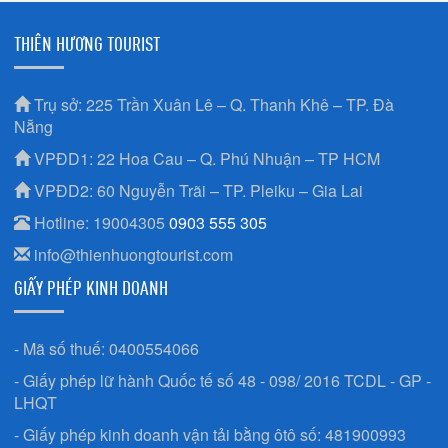
THIÊN HƯƠNG TOURIST
Trụ sở: 225 Trần Xuân Lê – Q. Thanh Khê – TP. Đà
Nẵng
VPĐD1: 22 Hoa Cau – Q. Phú Nhuận – TP HCM
VPĐD2: 60 Nguyễn Trãi – TP. Pleiku – Gia Lai
Hotline: 19004305
0903 555 305
info@thienhuongtourist.com
GIẤY PHÉP KINH DOANH
- Mã số thuế: 0400554066
- Giấy phép lữ hành Quốc tế số 48 - 098/ 2016 TCDL - GP -
LHQT
- Giấy phép kinh doanh vận tải bằng ôtô số: 481900993