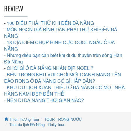
REVIEW
-
100 ĐIỀU PHẢI THỬ KHI ĐẾN ĐÀ NẴNG
-
MÓN NGON GIÁ BÌNH DÂN PHẢI THỬ KHI ĐẾN ĐÀ
NẴNG
-
13 ĐỊA ĐIỂM CHỤP HÌNH CỰC COOL NGẦU Ở ĐÀ
NẴNG
-
Những điều bạn cần biết khi đi du thuyền trên sông Hàn
Đà Nẵng
-
CHƠI GÌ Ở ĐÀ NẴNG NHÂN DỊP NOEL ?
-
BÊN TRONG KHU VUI CHƠI MỚI TOANH MANG TÊN
ĐẢO RỒNG Ở ĐÀ NẴNG CÓ GÌ HẤP DẪN?
-
KHU DU LỊCH XUÂN THIỀU Ở ĐÀ NẴNG CÓ MỘT NHÀ
HÀNG NAMI ĐẸP ĐẾN THẾ
-
NÊN ĐI ĐÀ NẴNG THỜI GIAN NÀO?
Thiên Hương Tour
TOUR TRONG NƯỚC
Tour du lịch Đà Nẵng - Daily tour