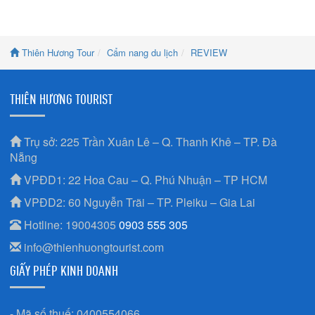
Thiên Hương Tour
Cẩm nang du lịch
REVIEW
THIÊN HƯƠNG TOURIST
Trụ sở: 225 Trần Xuân Lê – Q. Thanh Khê – TP. Đà
Nẵng
VPĐD1: 22 Hoa Cau – Q. Phú Nhuận – TP HCM
VPĐD2: 60 Nguyễn Trãi – TP. Pleiku – Gia Lai
Hotline: 19004305
0903 555 305
info@thienhuongtourist.com
GIẤY PHÉP KINH DOANH
- Mã số thuế: 0400554066