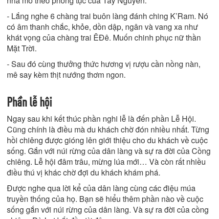
nhà mồ theo phong tục của Tây Nguyên.
- Lắng nghe 6 chàng trai buôn làng đánh ching K’Ram. Nó
có âm thanh chắc, khỏe, dồn dập, ngân và vang xa như
khát vọng của chàng trai ÊĐê. Muốn chinh phục nữ thần
Mặt Trời.
- Sau đó cùng thưởng thức hương vị rượu cần nồng nàn,
mê say kèm thịt nướng thơm ngon.
Phần lễ hội
Ngay sau khi kết thúc phần nghi lễ là đến phần Lễ Hội.
Cũng chính là điều mà du khách chờ đón nhiều nhất. Từng
hồi chiêng được gióng lên giới thiệu cho du khách về cuộc
sống. Gắn với núi rừng của dân làng và sự ra đời của Cồng
chiêng. Lễ hội đâm trâu, mừng lúa mới… Và còn rất nhiều
điều thú vị khác chờ đợi du khách khám phá.
Được nghe qua lời kể của dân làng cùng các điệu múa
truyền thống của họ. Bạn sẽ hiểu thêm phần nào về cuộc
sống gắn với núi rừng của dân làng. Và sự ra đời của cồng