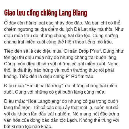
Giao lưu cồng chiêng Lang Biang
Ở đây còn hàng loạt các nhảy độc đáo. Mà bạn chỉ có thể
chiêm ngưỡng tại địa điểm du lịch Đà Lạt này mà thôi. Như
điệu múa trâu do những chàng trai dân tộc. Cùng những
chàng trai miền xuôi cùng thể hiện theo tiếng mõ trâu.
Tiếp đến sẽ là các điệu múa “Đi săn Drốp P’nu”. Đúng như
tên gọi thì điệu múa này do những chàng trai buôn làng.
Cùng múa điệu đi săn với những cô gái miền xuôi. Nghe
thôi là đã thấy hào hứng và muốn thưởng thức rồi phải
không. Tiếp đến là điệu ching P’ Ró tìm trâu.
Điệu múa “Em đi hái lá rừng”: do những chàng trai miền
xuôi. Cúng với những cô gái buôn làng cùng múa.
Điệu múa: “Hoa Langbiang” do những cô gái trong buôn
làng thể hiện. Tất cả các điệu ấy thật mới lạ, cuốn hút đối
với du khách lần đầu trải nghiệm. Nó mang nét đặc trưng
văn hóa của đồng bào dân tộc Lạch. Không thể trùng với
bất kì dân tộc nào khác.