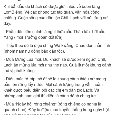
Khi bắt đầu du khách sẽ được giới thiệu về buôn làng
LơmBiêng. Về các phong tục tập quán, văn hóa cồng
chiêng. Cuộc sống của dân tộc Chil, Lạch với núi rừng nơi
đây.
- Phần đâu tiên chính là nghi thức cầu Thần lửa- Lời cầu
Yàng ( mời Trưởng đoàn đốt lửa).
- Tiếp theo đó là điệu ching Wă kwằng. Chào đón thần linh
(nhóm nam nữ đồng bào dân tộc).
- Múa Mừng Lúa mới. Du khách sẽ được xem người Chil,
Lạch ăn mừng lúa mới như thế nào. Quả là một khung cảnh
thú vị phải không.
- Điệu múa “A ráp mồ ô” sẽ là khung cảnh thiếu nữ mang
bầu lên rừng lấy nước. Một cảnh tượng trong vắt, thuần
khiết được biểu diễn bởi các chị em dân tộc Lạch. Và
những anh nam giới thì diễn tả cảnh đánh ching tre.
- Múa “Ngày hội rông chiêng” (rông chiêng có nghĩa là
quanh choé). Đây là điệu múa truyền thống trong ngày hội