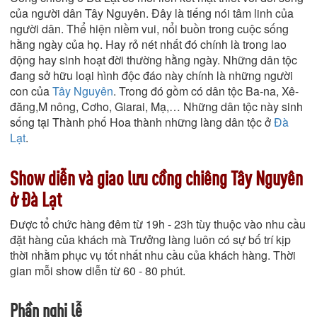
của người dân Tây Nguyên. Đây là tiếng nói tâm linh của
người dân. Thể hiện niềm vui, nổi buồn trong cuộc sống
hằng ngày của họ. Hay rỏ nét nhất đó chính là trong lao
động hay sinh hoạt đời thường hằng ngày. Những dân tộc
đang sở hữu loại hình độc đáo này chính là những người
con của
Tây Nguyên
. Trong đó gồm có dân tộc Ba-na, Xê-
đăng,M nông, Cơho, Giarai, Mạ,… Những dân tộc này sinh
sống tại Thành phố Hoa thành những làng dân tộc ở
Đà
Lạt
.
Show diễn và giao lưu cồng chiêng Tây Nguyên
ở Đà Lạt
Được tổ chức hàng đêm từ 19h - 23h tùy thuộc vào nhu cầu
đặt hàng của khách mà Trưởng làng luôn có sự bố trí kịp
thời nhằm phục vụ tốt nhất nhu cầu của khách hàng. Thời
gian mỗi show diễn từ 60 - 80 phút.
Phần nghi lễ