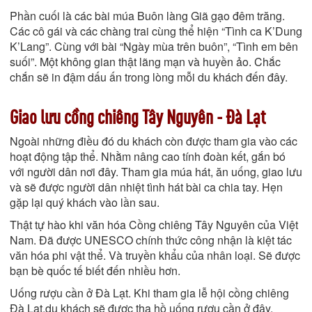
Phần cuối là các bài múa Buôn làng Giã gạo đêm trăng.
Các cô gái và các chàng trai cùng thể hiện “Tình ca K’Dung
K’Lang”. Cùng với bài “Ngày mùa trên buôn”, “Tình em bên
suối”. Một không gian thật lãng mạn và huyền ảo. Chắc
chắn sẽ in đậm dấu ấn trong lòng mỗi du khách đến đây.
Giao lưu cồng chiêng Tây Nguyên - Đà Lạt
Ngoài những điều đó du khách còn được tham gia vào các
hoạt động tập thể. Nhằm nâng cao tính đoàn kết, gắn bó
với người dân nơi đây. Tham gia múa hát, ăn uống, giao lưu
và sẽ được người dân nhiệt tình hát bài ca chia tay. Hẹn
gặp lại quý khách vào lần sau.
Thật tự hào khi văn hóa Cồng chiêng Tây Nguyên của Việt
Nam. Đã được UNESCO chính thức công nhận là kiệt tác
văn hóa phi vật thể. Và truyền khẩu của nhân loại. Sẽ được
bạn bè quốc tế biết đến nhiều hơn.
Uống rượu cần ở Đà Lạt. Khi tham gia lễ hội cồng chiêng
Đà Lạt,du khách sẽ được tha hồ uống rượu cần ở đây,