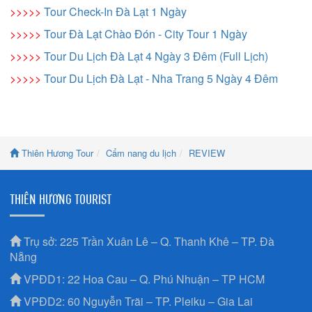
>>>>>
Tour Check-In Đà Lạt 1 Ngày
>>>>>
Tour Đà Lạt Chào Đón - City Tour 1 Ngày
>>>>>
Tour Du Lịch Đà Lạt 4 Ngày 3 Đêm (Full Lịch)
>>>>>
Tour Du Lịch Đà Lạt - Nha Trang 5 Ngày 4 Đêm
Thiên Hương Tour
Cẩm nang du lịch
REVIEW
THIÊN HƯƠNG TOURIST
Trụ sở: 225 Trần Xuân Lê – Q. Thanh Khê – TP. Đà
Nẵng
VPĐD1: 22 Hoa Cau – Q. Phú Nhuận – TP HCM
VPĐD2: 60 Nguyễn Trãi – TP. Pleiku – Gia Lai