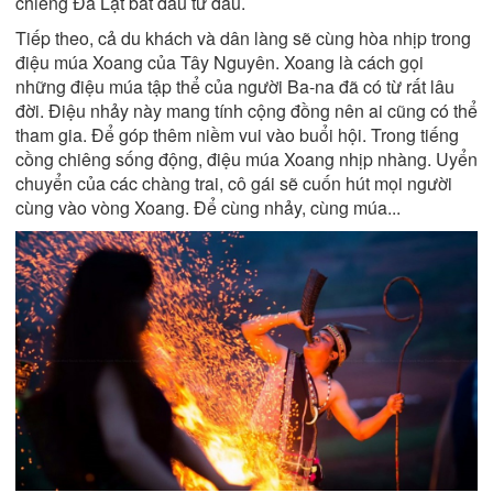
chiêng Đà Lạt bắt đầu từ đâu.
Tiếp theo, cả du khách và dân làng sẽ cùng hòa nhịp trong
điệu múa Xoang của Tây Nguyên. Xoang là cách gọi
những điệu múa tập thể của người Ba-na đã có từ rất lâu
đời. Điệu nhảy này mang tính cộng đồng nên ai cũng có thể
tham gia. Để góp thêm niềm vui vào buổi hội. Trong tiếng
cồng chiêng sống động, điệu múa Xoang nhịp nhàng. Uyển
chuyển của các chàng trai, cô gái sẽ cuốn hút mọi người
cùng vào vòng Xoang. Để cùng nhảy, cùng múa...