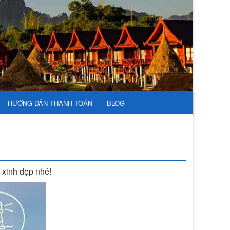
HƯỚNG DẪN THANH TOÁN
BLOG
 xinh đẹp nhé!