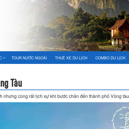
C
TOUR NƯỚC NGOÀI
THUÊ XE DU LỊCH
COMBO DU LỊCH
ũng Tàu
h nhưng cũng rất lịch sự khi bước chân đến thành phố Vũng tàu