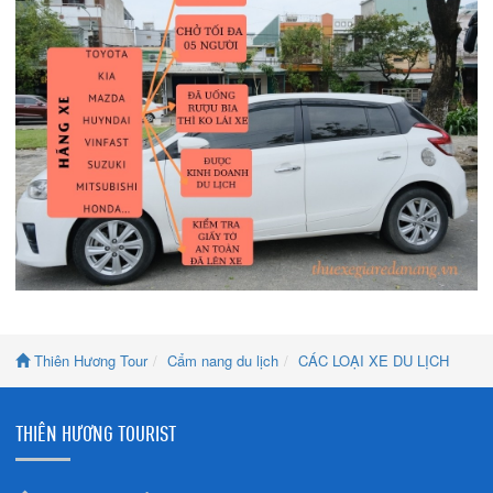
Thiên Hương Tour
Cẩm nang du lịch
CÁC LOẠI XE DU LỊCH
THIÊN HƯƠNG TOURIST