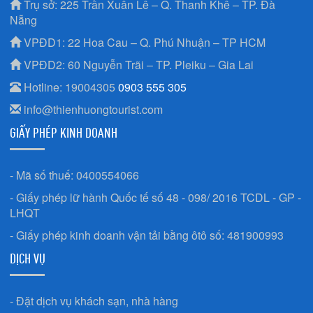
Trụ sở: 225 Trần Xuân Lê – Q. Thanh Khê – TP. Đà
Nẵng
VPĐD1: 22 Hoa Cau – Q. Phú Nhuận – TP HCM
VPĐD2: 60 Nguyễn Trãi – TP. Pleiku – Gia Lai
Hotline: 19004305
0903 555 305
info@thienhuongtourist.com
GIẤY PHÉP KINH DOANH
- Mã số thuế: 0400554066
- Giấy phép lữ hành Quốc tế số 48 - 098/ 2016 TCDL - GP -
LHQT
- Giấy phép kinh doanh vận tải bằng ôtô số: 481900993
DỊCH VỤ
- Đặt dịch vụ khách sạn, nhà hàng