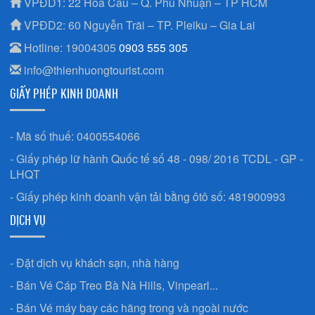
VPĐD1: 22 Hoa Cau – Q. Phú Nhuận – TP HCM
VPĐD2: 60 Nguyễn Trãi – TP. Pleiku – Gia Lai
Hotline: 19004305
0903 555 305
info@thienhuongtourist.com
GIẤY PHÉP KINH DOANH
- Mã số thuế: 0400554066
- Giấy phép lữ hành Quốc tế số 48 - 098/ 2016 TCDL - GP -
LHQT
- Giấy phép kinh doanh vận tải bằng ôtô số: 481900993
DỊCH VỤ
- Đặt dịch vụ khách sạn, nhà hàng
- Bán Vé Cáp Treo Bà Nà Hills, Vinpearl...
- Bán Vé máy bay các hãng trong và ngoài nước