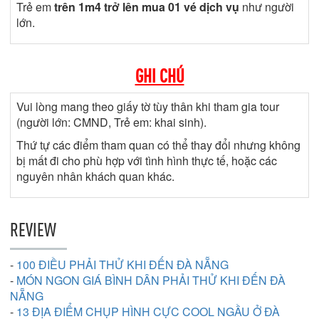
Trẻ em
trên 1m4 trở lên mua 01 vé dịch vụ
như người
lớn.
GHI CHÚ
Vui lòng mang theo giấy tờ tùy thân khi tham gia tour
(người lớn: CMND, Trẻ em: khai sinh).
Thứ tự các điểm tham quan có thể thay đổi nhưng không
bị mất đi cho phù hợp với tình hình thực tế, hoặc các
nguyên nhân khách quan khác.
REVIEW
-
100 ĐIỀU PHẢI THỬ KHI ĐẾN ĐÀ NẴNG
-
MÓN NGON GIÁ BÌNH DÂN PHẢI THỬ KHI ĐẾN ĐÀ
NẴNG
-
13 ĐỊA ĐIỂM CHỤP HÌNH CỰC COOL NGẦU Ở ĐÀ