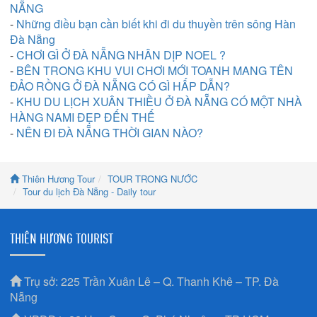
NẴNG
-
Những điều bạn cần biết khi đi du thuyền trên sông Hàn
Đà Nẵng
-
CHƠI GÌ Ở ĐÀ NẴNG NHÂN DỊP NOEL ?
-
BÊN TRONG KHU VUI CHƠI MỚI TOANH MANG TÊN
ĐẢO RỒNG Ở ĐÀ NẴNG CÓ GÌ HẤP DẪN?
-
KHU DU LỊCH XUÂN THIỀU Ở ĐÀ NẴNG CÓ MỘT NHÀ
HÀNG NAMI ĐẸP ĐẾN THẾ
-
NÊN ĐI ĐÀ NẴNG THỜI GIAN NÀO?
Thiên Hương Tour
TOUR TRONG NƯỚC
Tour du lịch Đà Nẵng - Daily tour
THIÊN HƯƠNG TOURIST
Trụ sở: 225 Trần Xuân Lê – Q. Thanh Khê – TP. Đà
Nẵng