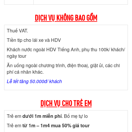
DỊCH VỤ KHÔNG BAO GỒM
Thuế VAT.
Tiền tip cho lái xe và HDV
Khách nước ngoài HDV Tiếng Anh, phụ thu 100k/ khách/
ngày tour
Ăn uống ngoài chương trình, điện thoaị, giặt ủi, các chi
phí cá nhân khác.
Lễ tết tăng 50.000đ/ khách
DỊCH VỤ CHO TRẺ EM
Trẻ em
dưới 1m miễn phí
. Bố mẹ tự lo
Trẻ em
từ 1m – 1m4 mua 50% giá tour