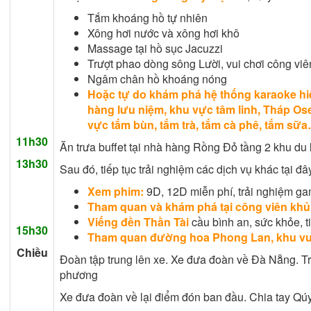
Tắm khoáng hồ tự nhiên
Xông hơi nước và xông hơi khô
Massage tại hồ sục Jacuzzi
Trượt phao dòng sông Lười, vui chơi công vi
Ngâm chân hồ khoáng nóng
Hoặc tự do khám phá hệ thống karaoke hiệ
hàng lưu niệm, khu vực tâm linh, Tháp Os
vực tắm bùn, tắm trà, tắm cà phê, tắm sữ
11h30
Ăn trưa buffet tại nhà hàng Rồng Đỏ tầng 2 khu du 
13h30
Sau đó, tiếp tục trải nghiệm các dịch vụ khác tại đâ
Xem phim:
9D, 12D miễn phí, trải nghiệm ga
Tham quan và khám phá tại công viên khủ
Viếng đền Thần Tài
cầu bình an, sức khỏe, t
15h30
Tham quan đường hoa Phong Lan, khu vư
Chiều
Đoàn tập trung lên xe. Xe đưa đoàn về Đà Nẵng. 
phương
Xe đưa đoàn về lại điểm đón ban đầu. Chia tay Qúy