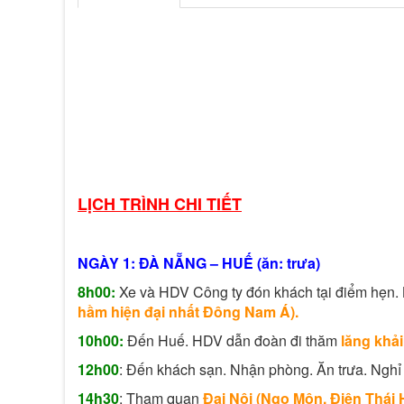
LỊCH TRÌNH CHI TIẾT
NGÀY 1: ĐÀ NẴNG – HUẾ (ăn: trưa)
8h00:
Xe và HDV Công ty đón khách tại điểm hẹn.
hầm hiện đại nhất Đông Nam Á).
10h00:
Đến Huế. HDV dẫn đoàn đi thăm
lăng khải
12h00
: Đến khách sạn. Nhận phòng. Ăn trưa. Nghỉ 
14h30
: Tham quan
Đại Nội (Ngọ Môn, Điện Thái