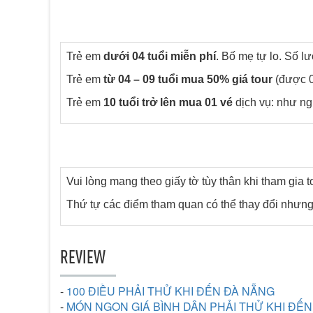
Trẻ em
dưới 04 tuổi miễn phí
. Bố mẹ tự lo. Số l
Trẻ em
từ 04 – 09 tuổi mua 50% giá tour
(được 0
Trẻ em
10 tuổi trở lên mua 01 vé
dịch vụ: như ng
Vui lòng mang theo giấy tờ tùy thân khi tham gia 
Thứ tự các điểm tham quan có thể thay đổi nhưng
REVIEW
-
100 ĐIỀU PHẢI THỬ KHI ĐẾN ĐÀ NẴNG
-
MÓN NGON GIÁ BÌNH DÂN PHẢI THỬ KHI ĐẾ