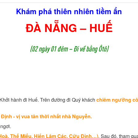
Khám phá thiên nhiên tiềm ẩn
ĐÀ NẴNG – HUẾ
(02 ngày 01 đêm – Đi về bằng Ôtô)
 Khởi hành đi Huế. Trên đường đi Quý khách
chiêm ngưỡng cô
 Định - vị vua tân thời nhất nhà Nguyễn.
ngơi.
 Hoà, Thế Miếu, Hiển Lâm Các, Cửu Đỉnh…)
. Sau đó, tham q