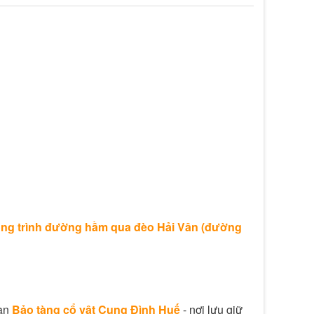
ng trình đường hầm qua đèo Hải Vân (đường
uan
Bảo tàng cổ vật Cung Đình Huế
- nơi lưu giữ