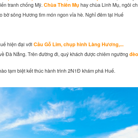
hiến tranh chống Mỹ.
Chùa Thiên Mụ
hay chùa Linh Mụ, ngôi chù
eo bờ sông Hương tìm món ngon vỉa hè. Nghỉ đêm tại Huế
uế hiện đại với
Cầu Gỗ Lim, chụp hình Làng Hương,...
 về Đà Nẵng. Trên đường đi, quý khách được chiêm ngưỡng
đèo
hào tạm biệt kết thúc hành trình 2N1Đ khám phá Huế.