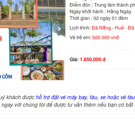
Điểm đón : Trung tâm thành p
Ngày khởi hành : Hằng Ngày

Thời gian : 02 ngày 01 đêm
Lịch trình:
Đà Nẵng - Huế - Đà
Vé trẻ em:
925.000 vnđ
Giá:
1.850.000 đ
Tour du l
quý khách được
hỗ trợ đặt vé máy bay, tàu, xe hoặc vé tàu
ệ ngay với chúng tôi để được tư vấn thêm nếu bạn có bất