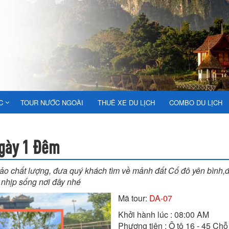
C
TOUR NƯỚC NGOÀI
THUÊ XE DU LỊCH
COMBO DU LỊCH
Ngày 1 Đêm
bảo chất lượng, đưa quý khách tìm về mảnh đất Cố đô yên bình,
nhịp sống nơi đây nhé
Mã tour:
DA-07
Khởi hành lúc : 08:00 AM

Phương tiện : Ô tô 16 - 45 Chỗ
