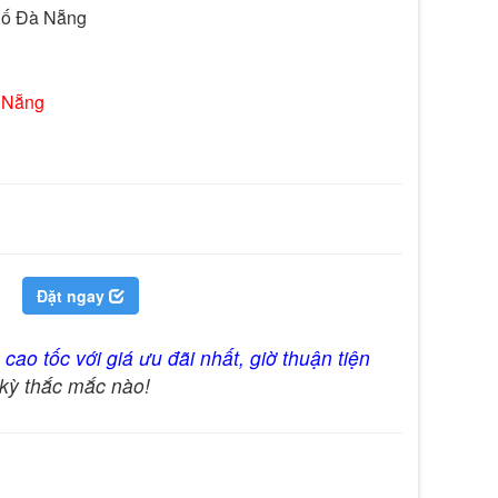
hố Đà Nẵng

 Nẵng
Đặt ngay
ịch Đà Nẵng -Huế 2 ngày 1 đêm
 cao tốc với giá ưu đãi nhất, giờ thuận tiện
 kỳ thắc mắc nào!