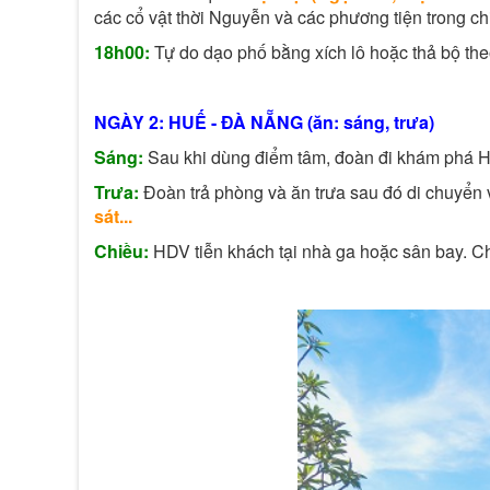
các cổ vật thời Nguyễn và các phương tiện trong c
18h00:
Tự do dạo phố bằng xích lô hoặc thả bộ th
NGÀY 2: HUẾ - ĐÀ NẴNG (ăn: sáng, trưa)
Sáng:
Sau khi dùng điểm tâm, đoàn đi khám phá H
Trưa:
Đoàn trả phòng và ăn trưa sau đó di chuyển
sát...
Chiều:
HDV tiễn khách tại nhà ga hoặc sân bay. C