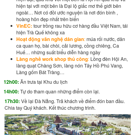
hiện tại với một bên là Đại lộ giấc mơ thế giới bên
ngoài… Nơi có đồi ước nguyện là nơi đón bình ,
hoàng hôn đẹp nhất trên biển
VinEC:
tour trồng rau hữu cơ hàng đầu Việt Nam, tái
hiện Trà Quế không xa
Hoạt động văn nghệ dân gian
:
múa rối nước, dân
ca quan họ, bài chòi, cải lương, cồng chiêng, Ca
Huế… những suất biểu diễn hàng ngày
Làng nghề work shop thủ công
:
Lồng đèn Hội An,
làng quạt Chàng Sơn, làng nón Tây Hồ Phú Vang,
Làng gốm Bát Tràng…
12h00:
Ăn trưa tại Khu du lịch
14h00:
Tự do tham quan những điểm còn lại.
17h30:
Về lại Đà Nẵng. Trả khách về điểm đón ban đầu.
Chia tay Quý khách. Kết thúc chương trình.