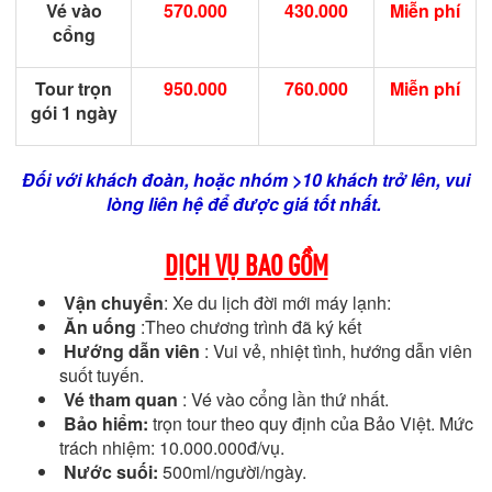
Vé vào
570.000
430.000
Miễn phí
cổng
Tour trọn
950.000
760.000
Miễn phí
gói 1 ngày
Đối với khách đoàn, hoặc nhóm >10 khách trở lên, vui
lòng liên hệ để được giá tốt nhất.
DỊCH VỤ BAO GỒM
Vận chuyển
: Xe du lịch đời mới máy lạnh:
Ăn uống
:Theo chương trình đã ký kết
Hướng dẫn viên
: Vui vẻ, nhiệt tình, hướng dẫn viên
suốt tuyến.
Vé tham quan
: Vé vào cổng lần thứ nhất.
Bảo hiểm:
trọn tour theo quy định của Bảo Việt. Mức
trách nhiệm: 10.000.000đ/vụ.
Nước suối:
500ml/người/ngày.