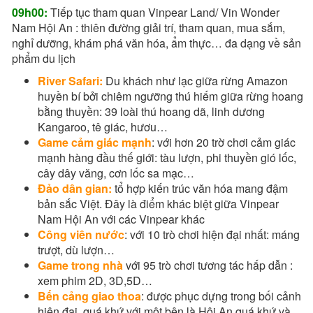
09h00:
Tiếp tục tham quan Vinpear Land/ Vin Wonder
Nam Hội An : thiên đường giải trí, tham quan, mua sắm,
nghỉ dưỡng, khám phá văn hóa, ẩm thực… đa dạng về sản
phẩm du lịch
River Safari:
Du khách như lạc giữa rừng Amazon
huyền bí bởi chiêm ngưỡng thú hiếm giữa rừng hoang
bằng thuyền: 39 loài thú hoang dã, linh dương
Kangaroo, tê giác, hươu…
Game cảm giác mạnh
: với hơn 20 trờ chơi cảm giác
mạnh hàng đầu thế giới: tàu lượn, phi thuyền gió lốc,
cây dây văng, cơn lốc sa mạc…
Đảo dân gian:
tổ hợp kiến trúc văn hóa mang đậm
bản sắc Việt. Đây là điểm khác biệt giữa Vinpear
Nam Hội An với các Vinpear khác
Công viên nước
: với 10 trò chơi hiện đại nhất: máng
trượt, dù lượn…
Game trong nhà
với 95 trò chơi tương tác hấp dẫn :
xem phim 2D, 3D,5D…
Bến cảng giao thoa
: được phục dựng trong bối cảnh
hiện đại, quá khứ với một bên là Hội An quá khứ và