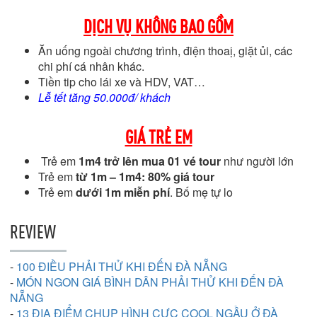
DỊCH VỤ KHÔNG BAO GỒM
Ăn uống ngoài chương trình, điện thoaị, giặt ủi, các
chi phí cá nhân khác.
Tiền tip cho lái xe và HDV, VAT…
Lễ tết tăng 50.000đ/ khách
GIÁ TRẺ EM
Trẻ em
1m4 trở lên mua 01 vé tour
như người lớn
Trẻ em
từ 1m – 1m4: 80% giá tour
Trẻ em
dưới 1m miễn phí
. Bố mẹ tự lo
REVIEW
-
100 ĐIỀU PHẢI THỬ KHI ĐẾN ĐÀ NẴNG
-
MÓN NGON GIÁ BÌNH DÂN PHẢI THỬ KHI ĐẾN ĐÀ
NẴNG
-
13 ĐỊA ĐIỂM CHỤP HÌNH CỰC COOL NGẦU Ở ĐÀ