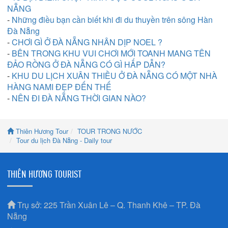
NẴNG
-
Những điều bạn cần biết khi đi du thuyền trên sông Hàn
Đà Nẵng
-
CHƠI GÌ Ở ĐÀ NẴNG NHÂN DỊP NOEL ?
-
BÊN TRONG KHU VUI CHƠI MỚI TOANH MANG TÊN
ĐẢO RỒNG Ở ĐÀ NẴNG CÓ GÌ HẤP DẪN?
-
KHU DU LỊCH XUÂN THIỀU Ở ĐÀ NẴNG CÓ MỘT NHÀ
HÀNG NAMI ĐẸP ĐẾN THẾ
-
NÊN ĐI ĐÀ NẴNG THỜI GIAN NÀO?
Thiên Hương Tour
TOUR TRONG NƯỚC
Tour du lịch Đà Nẵng - Daily tour
THIÊN HƯƠNG TOURIST
Trụ sở: 225 Trần Xuân Lê – Q. Thanh Khê – TP. Đà
Nẵng