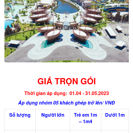
GIÁ TRỌN GÓI
Thời gian áp dụng: 01.04 - 31.05.2023
Áp dụng nhóm 05 khách ghép trở lên/ VNĐ
Số lượng
Người lớn
Trẻ em 1m
Dưới 1m
– 1m4