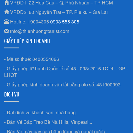
VPĐD1: 22 Hoa Cau – Q. Phú Nhuận – TP HCM
VPĐD2: 60 Nguyễn Trãi – TP. Pleiku – Gia Lai
Hotline: 19004305
0903 555 305
info@thienhuongtourist.com
GIẤY PHÉP KINH DOANH
- Mã số thuế: 0400554066
- Giấy phép lữ hành Quốc tế số 48 - 098/ 2016 TCDL - GP -
LHQT
- Giấy phép kinh doanh vận tải bằng ôtô số: 481900993
DỊCH VỤ
- Đặt dịch vụ khách sạn, nhà hàng
- Bán Vé Cáp Treo Bà Nà Hills, Vinpearl...
- Bán Vé máy bay các hãng trong và ngoài nước