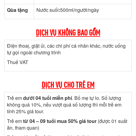
Qùa tặng
Nước suối
:
500ml/người/ngày
DỊCH VỤ KHÔNG BAO GỒM
Điện thoaị, giặt ủi, các chi phí cá nhân khác, nước uống
tự gọi ngoài chương trình
Thuế VAT
DỊCH VỤ CHO TRẺ EM
Trẻ em
dưới 04 tuổi miễn phí
. Bố mẹ tự lo. Số lượng
không quá 10%, nếu vượt quá số lượng thì mỗi trẻ em
tính 25% giá tour.
Trẻ em
từ 04 – 09 tuổi mua 50% giá tour
(được 01 suất
ăn, tham quan)