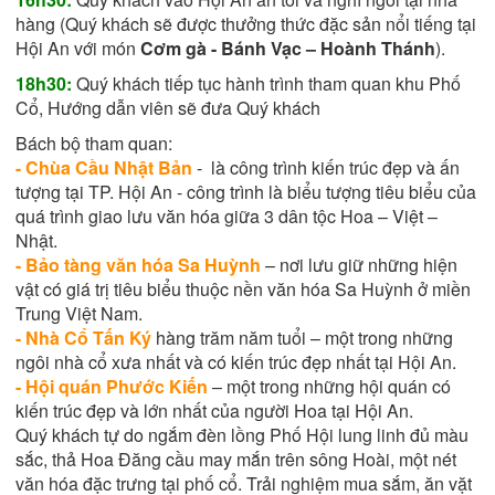
hàng (Quý khách sẽ được thưởng thức đặc sản nổi tiếng tại
Hội An với món
Cơm gà - Bánh Vạc – Hoành Thánh
).
18h30:
Quý khách tiếp tục hành trình tham quan khu Phố
Cổ, Hướng dẫn viên sẽ đưa Quý khách
Bách bộ tham quan:
- Chùa Cầu Nhật Bản
- là công trình kiến trúc đẹp và ấn
tượng tại TP. Hội An - công trình là biểu tượng tiêu biểu của
quá trình giao lưu văn hóa giữa 3 dân tộc Hoa – Việt –
Nhật.
- Bảo tàng văn hóa Sa Huỳnh
– nơi lưu giữ những hiện
vật có giá trị tiêu biểu thuộc nền văn hóa Sa Huỳnh ở miền
Trung Việt Nam.
- Nhà Cổ Tấn Ký
hàng trăm năm tuổi – một trong những
ngôi nhà cổ xưa nhất và có kiến trúc đẹp nhất tại Hội An.
- Hội quán Phước Kiến
– một trong những hội quán có
kiến trúc đẹp và lớn nhất của người Hoa tại Hội An.
Quý khách tự do ngắm đèn lồng Phố Hội lung linh đủ màu
sắc, thả Hoa Đăng cầu may mắn trên sông Hoài, một nét
văn hóa đặc trưng tại phố cổ. Trải nghiệm mua sắm, ăn vặt