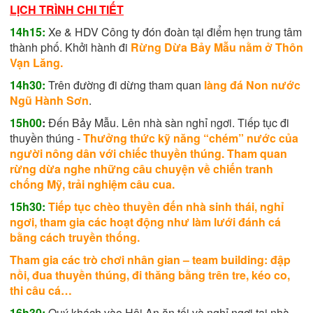
LỊCH TRÌNH CHI TIẾT
14h15:
Xe & HDV Công ty
đón đoàn tại điểm hẹn trung tâm
thành phố. Khởi hành đi
Rừng Dừa Bảy Mẫu nằm ở Thôn
Vạn Lăng.
14h30:
Trên đường đi dừng tham quan
làng đá Non nước
Ngũ Hành Sơn
.
15h00
:
Đến Bảy Mẫu. Lên nhà sàn nghỉ ngơi. Tiếp tục đi
thuyền thúng -
Thưởng thức kỹ năng “chém” nước của
người nông dân với chiếc thuyền thúng. Tham quan
rừng dừa nghe những câu chuyện về chiến tranh
chống Mỹ, trải nghiệm câu cua.
15h30:
Tiếp tục chèo thuyền đến nhà sinh thái, nghỉ
ngơi, tham gia các hoạt động như làm lưới đánh cá
bằng cách truyền thống.
Tham gia các trò chơi nhân gian – team building: đập
nồi, đua thuyền thúng, đi thăng bằng trên tre, kéo co,
thi câu cá…
16h30:
Quý khách vào Hội An ăn tối và nghỉ ngơi tại nhà