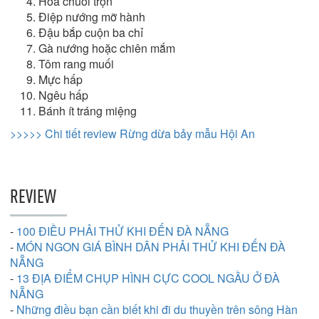
Hoa chuối trộn
Điệp nướng mỡ hành
Đậu bắp cuộn ba chỉ
Gà nướng hoặc chiên mắm
Tôm rang muối
Mực hấp
Ngêu hấp
Bánh ít tráng miệng
>>>>> Chi tiết review Rừng dừa bảy mẫu Hội An
REVIEW
-
100 ĐIỀU PHẢI THỬ KHI ĐẾN ĐÀ NẴNG
-
MÓN NGON GIÁ BÌNH DÂN PHẢI THỬ KHI ĐẾN ĐÀ
NẴNG
-
13 ĐỊA ĐIỂM CHỤP HÌNH CỰC COOL NGẦU Ở ĐÀ
NẴNG
-
Những điều bạn cần biết khi đi du thuyền trên sông Hàn