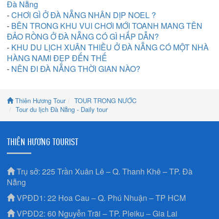
Đà Nẵng
-
CHƠI GÌ Ở ĐÀ NẴNG NHÂN DỊP NOEL ?
-
BÊN TRONG KHU VUI CHƠI MỚI TOANH MANG TÊN
ĐẢO RỒNG Ở ĐÀ NẴNG CÓ GÌ HẤP DẪN?
-
KHU DU LỊCH XUÂN THIỀU Ở ĐÀ NẴNG CÓ MỘT NHÀ
HÀNG NAMI ĐẸP ĐẾN THẾ
-
NÊN ĐI ĐÀ NẴNG THỜI GIAN NÀO?
Thiên Hương Tour
TOUR TRONG NƯỚC
Tour du lịch Đà Nẵng - Daily tour
THIÊN HƯƠNG TOURIST
Trụ sở: 225 Trần Xuân Lê – Q. Thanh Khê – TP. Đà
Nẵng
VPĐD1: 22 Hoa Cau – Q. Phú Nhuận – TP HCM
VPĐD2: 60 Nguyễn Trãi – TP. Pleiku – Gia Lai