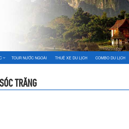
C
TOUR NƯỚC NGOÀI
THUÊ XE DU LỊCH
COMBO DU LỊCH
 SÓC TRĂNG