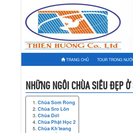
TRANG CHỦ
TOUR TRONG NƯỚ
NHỮNG NGÔI CHÙA SIÊU ĐẸP Ở
Chùa Som Rong
Chùa Sro Lôn
Chùa Dơi
Chùa Phật Học 2
Chùa Kh’leang