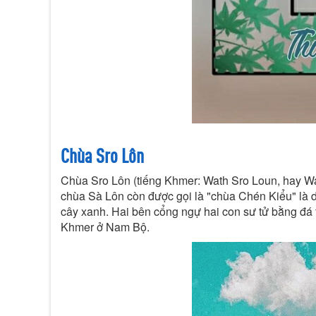
Chùa Sro Lôn
Chùa Sro Lôn (tiếng Khmer: Wath Sro Loun, hay Wa
chùa Sà Lôn còn được gọi là "chùa Chén Kiểu" là do
cây xanh. Hai bên cổng ngự hai con sư tử bằng đá t
Khmer ở Nam Bộ.