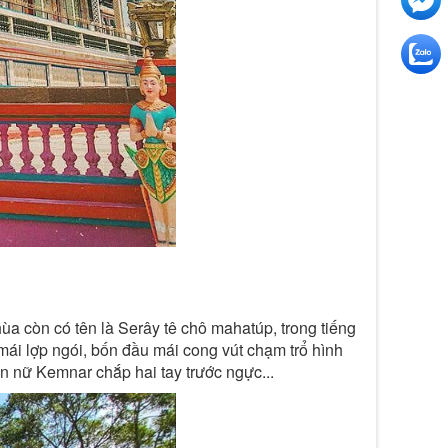
ùa còn có tên là Serây tê chô mahatúp, trong tiếng
mái lợp ngói, bốn đầu mái cong vút chạm trổ hình
ên nữ Kemnar chắp hai tay trước ngực...